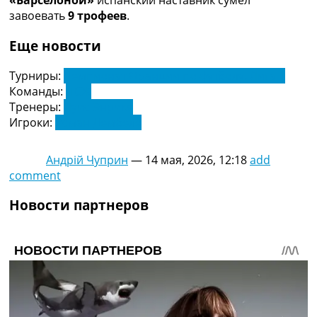
«Барселоной»
испанский наставник сумел
завоевать
9 трофеев
.
Еще новости
Турниры:
Чемпионат Франции по футболу. Лига 1
Команды:
ПСЖ
Тренеры:
Луис Энрике
Игроки:
Усман Дембеле
Андрій Чуприн
—
14 мая, 2026, 12:18
add
comment
Новости партнеров