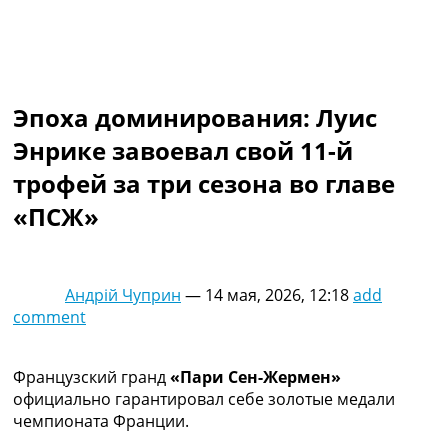
Коллективный прогноз
Турниры
Чемпионат Мира
Украина. Премьер-Лига
Украина. Первая Лига
Эпоха доминирования: Луис
Лига Чемпионов
Энрике завоевал свой 11-й
Англия. Премьер Лига
Испания. Ла Лига
трофей за три сезона во главе
Другие Турниры >>>
«ПСЖ»
Таблицы
Таблицы групп Чемпионата Мира
Украина. Премьер-Лига
Украина. Первая Лига
Андрій Чуприн
—
14 мая, 2026, 12:18
add
Лига Чемпионов. Таблицы групп
comment
Англия. Премьер-Лига
Испания. Ла Лига
Все таблицы >>>
Французский гранд
«Пари Сен-Жермен»
Рейтинги
официально гарантировал себе золотые медали
Рейтинг стран УЕФА
чемпионата Франции.
Рейтинг клубов УЕФА