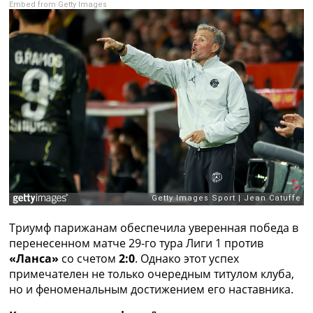
Embed from Getty Images
Рейтинг ФИФА
ТВ программа
RU
UA
Categories
Главная
Новости футбола
Видео
Трансферы
Новости футбола Украины
Последние комментарии
Конкурс прогнозов
Триумф парижанам обеспечила уверенная победа в
Логин
перенесенном матче 29-го тура Лиги 1 против
Рейтинги
«Ланса»
со счетом
2:0
. Однако этот успех
Правила
примечателен не только очередным титулом клуба,
Коллективный прогноз
но и феноменальным достижением его наставника.
Турниры
Чемпионат Мира