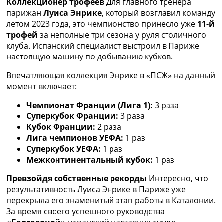
Коллекционер трофеев
Для главного тренера
Украина. Премьер-Лига
парижан
Луиса Энрике
, который возглавил команду
Украина. Первая Лига
летом 2023 года, это чемпионство принесло уже
11-й
Лига Чемпионов
трофей
за неполные три сезона у руля столичного
Англия. Премьер Лига
клуба. Испанский специалист выстроил в Париже
Испания. Ла Лига
настоящую машину по добыванию кубков.
Другие Турниры >>>
Таблицы
Впечатляющая коллекция Энрике в «ПСЖ» на данный
Таблицы групп Чемпионата Мира
момент включает:
Украина. Премьер-Лига
Чемпионат Франции (Лига 1):
3 раза
Украина. Первая Лига
Суперкубок Франции:
3 раза
Лига Чемпионов. Таблицы групп
Кубок Франции:
2 раза
Англия. Премьер-Лига
Лига чемпионов УЕФА:
1 раз
Испания. Ла Лига
Суперкубок УЕФА:
1 раз
Все таблицы >>>
Межконтинентальный кубок:
1 раз
Рейтинги
Рейтинг стран УЕФА
Превзойдя собственные рекорды
Интересно, что
Рейтинг клубов УЕФА
результативность Луиса Энрике в Париже уже
Рейтинг ФИФА
перекрыла его знаменитый этап работы в Каталонии.
ТВ программа
За время своего успешного руководства