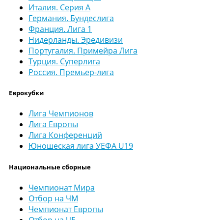
Италия. Серия А
Германия. Бундеслига
Франция. Лига 1
Нидерланды. Эредивизи
Португалия. Примейра Лига
Турция. Суперлига
Россия. Премьер-лига
Еврокубки
Лига Чемпионов
Лига Европы
Лига Конференций
Юношеская лига УЕФА U19
Национальные сборные
Чемпионат Мира
Отбор на ЧМ
Чемпионат Европы
Отбор на ЧЕ