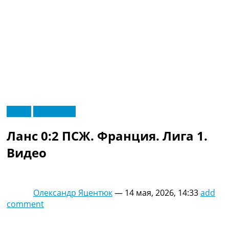
RU
Видео
Эксклюзив
UA
Главная
Меню
Ланс 0:2 ПСЖ. Франция. Лига 1.
Новости футбола
Видео
Видео
Трансферы
Новости футбола Украины
Последние комментарии
Олександр Яцентюк
—
14 мая, 2026, 14:33
add
Конкурс прогнозов
comment
Логин
Рейтинги
Правила