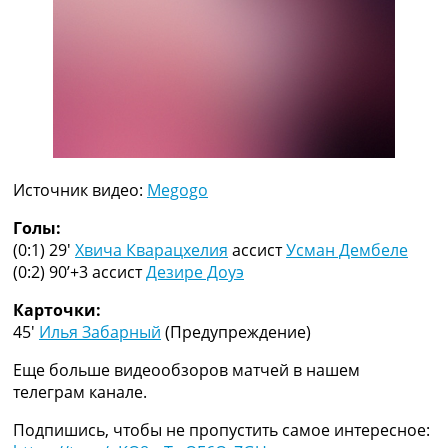
Рейтинг ФИФА
ТВ программа
RU
UA
Categories
Главная
Источник видео:
Megogo
Новости футбола
Видео
Голы:
Трансферы
(0:1) 29′
Хвича Кварацхелия
ассист
Усман Дембеле
Новости футбола Украины
(0:2) 90’+3
ассист
Дезире Доуэ
Последние комментарии
Конкурс прогнозов
Карточки:
Логин
45′
Илья Забарный
(Предупреждение)
Рейтинги
Еще больше видеообзоров матчей в нашем
Правила
телеграм канале.
Коллективный прогноз
Турниры
Подпишись, чтобы не пропустить самое интересное:
Чемпионат Мира