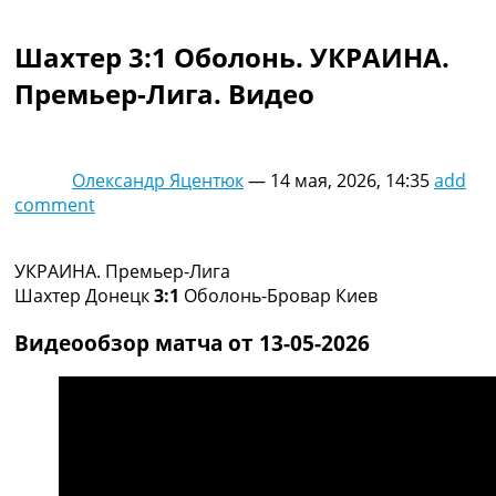
Коллективный прогноз
Турниры
Шахтер 3:1 Оболонь. УКРАИНА.
Чемпионат Мира
Премьер-Лига. Видео
Украина. Премьер-Лига
Украина. Первая Лига
Лига Чемпионов
Англия. Премьер Лига
Олександр Яцентюк
—
14 мая, 2026, 14:35
add
Испания. Ла Лига
comment
Другие Турниры >>>
Таблицы
Таблицы групп Чемпионата Мира
УКРАИНА. Премьер-Лига
Украина. Премьер-Лига
Шахтер Донецк
3:1
Оболонь-Бровар Киев
Украина. Первая Лига
Лига Чемпионов. Таблицы групп
Видеообзор матча от 13-05-2026
Англия. Премьер-Лига
Испания. Ла Лига
Все таблицы >>>
Рейтинги
Рейтинг стран УЕФА
Рейтинг клубов УЕФА