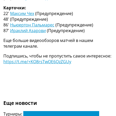
Украина. Премьер-Лига
Карточки:
Украина. Первая Лига
22′
Максим Чех
(Предупреждение)
Лига Чемпионов
48′
(Предупреждение)
Англия. Премьер Лига
86′
Ньюертон Пальмарес
(Предупреждение)
Испания. Ла Лига
87′
Ираклий Азарови
(Предупреждение)
Другие Турниры >>>
Таблицы
Еще больше видеообзоров матчей в нашем
Таблицы групп Чемпионата Мира
телеграм канале.
Украина. Премьер-Лига
Украина. Первая Лига
Подпишись, чтобы не пропустить самое интересное:
Лига Чемпионов. Таблицы групп
https://t.me/+KO8rsTwQE6QzZGUy
Англия. Премьер-Лига
Испания. Ла Лига
Все таблицы >>>
Рейтинги
Рейтинг стран УЕФА
Рейтинг клубов УЕФА
Рейтинг ФИФА
Еще новости
ТВ программа
Турниры:
Чемпионат Украины по футболу. УПЛ