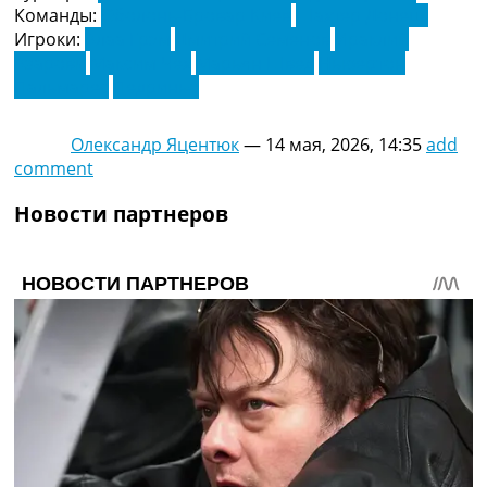
Команды:
Оболонь-Бровар Киев
Шахтер Донецк
Игроки:
Алаа Грэм
Дмитрий Семенов
Ираклий
Азарови
Максим Чех
Марьян Швед
Ньюертон
Пальмарес
Педриньо
Олександр Яцентюк
—
14 мая, 2026, 14:35
add
comment
Новости партнеров