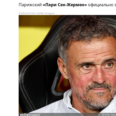
Парижский
«Пари Сен-Жермен»
официально з
Турниры
Чемпионат Мира
Embed from Getty Images
Украина. Премьер-Лига
Украина. Первая Лига
Лига Чемпионов
Англия. Премьер Лига
Испания. Ла Лига
Другие Турниры >>>
Таблицы
Таблицы групп Чемпионата Мира
Украина. Премьер-Лига
Украина. Первая Лига
Лига Чемпионов. Таблицы групп
Англия. Премьер-Лига
Испания. Ла Лига
Все таблицы >>>
Рейтинги
Рейтинг стран УЕФА
Рейтинг клубов УЕФА
Рейтинг ФИФА