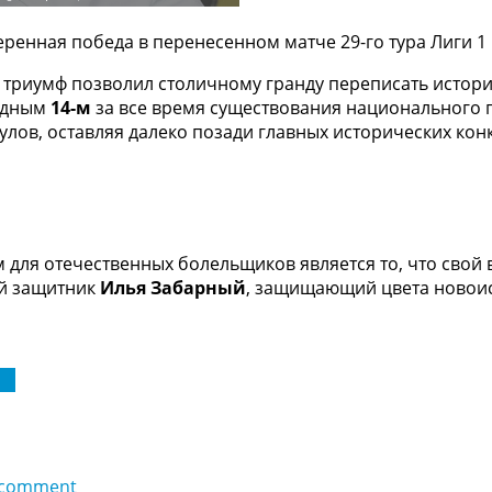
енная победа в перенесенном матче 29-го тура Лиги 1
 триумф позволил столичному гранду переписать истори
рдным
14-м
за все время существования национального 
улов, оставляя далеко позади главных исторических кон
для отечественных болельщиков является то, что свой 
ый защитник
Илья Забарный
, защищающий цвета новои
 1
 comment