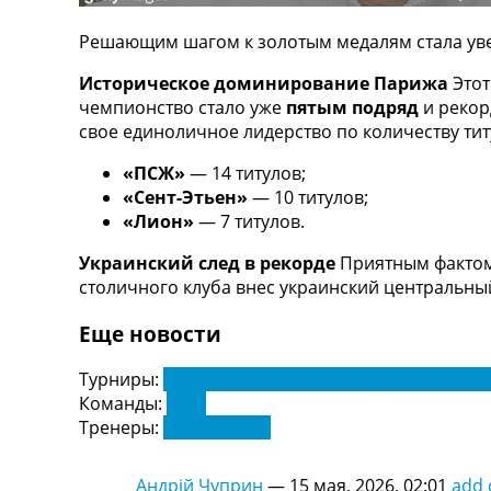
ТВ программа
Решающим шагом к золотым медалям стала увер
RU
UA
Историческое доминирование Парижа
Этот
чемпионство стало уже
пятым подряд
и реко
Categories
свое единоличное лидерство по количеству тит
Главная
«ПСЖ»
— 14 титулов;
Новости футбола
«Сент-Этьен»
— 10 титулов;
Видео
«Лион»
— 7 титулов.
Трансферы
Украинский след в рекорде
Приятным фактом 
Новости футбола Украины
столичного клуба внес украинский центральн
Последние комментарии
Конкурс прогнозов
Еще новости
Логин
Рейтинги
Турниры:
Чемпионат Франции по футболу. Лига
Правила
Команды:
ПСЖ
Коллективный прогноз
Тренеры:
Луис Энрике
Турниры
Чемпионат Мира
Андрій Чуприн
—
15 мая, 2026, 02:01
add
Украина. Премьер-Лига