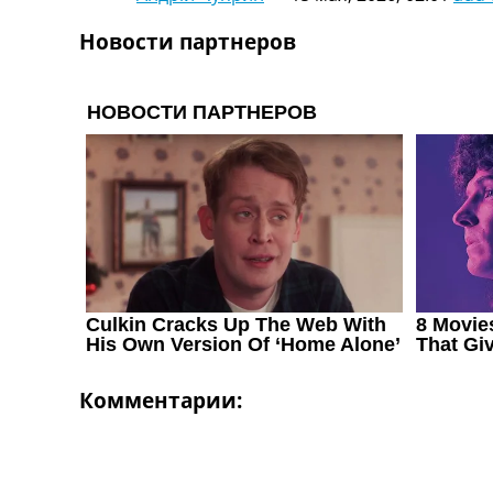
Украина. Первая Лига
Новости партнеров
Лига Чемпионов
Англия. Премьер Лига
Испания. Ла Лига
Другие Турниры >>>
Таблицы
Таблицы групп Чемпионата Мира
Украина. Премьер-Лига
Украина. Первая Лига
Лига Чемпионов. Таблицы групп
Англия. Премьер-Лига
Испания. Ла Лига
Все таблицы >>>
Рейтинги
Рейтинг стран УЕФА
Рейтинг клубов УЕФА
Комментарии:
Рейтинг ФИФА
ТВ программа