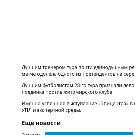
ТВ программа
RU
UA
Categories
Главная
Новости футбола
Видео
Лучшим тренером тура почти единодушным реше
Трансферы
матче одолела одного из претендентов на сереб
Новости футбола Украины
Последние комментарии
Лучшим футболистом 28-го тура признали лево
Конкурс прогнозов
поединка против житомирского клуба.
Логин
Рейтинги
Именно успешное выступление «Эпицентра» в 
Правила
УПЛ и экспертной среды.
Коллективный прогноз
Турниры
Еще новости
Чемпионат Мира
Украина. Премьер-Лига