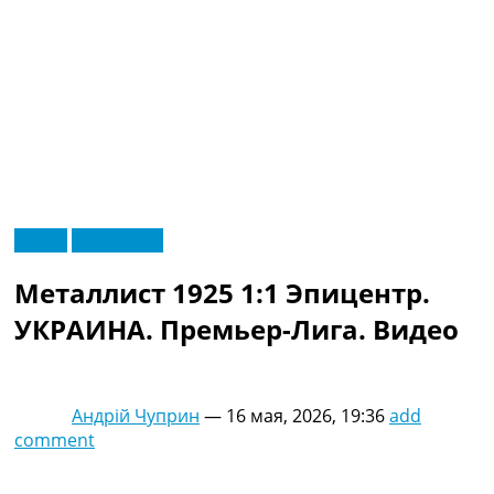
RU
Видео
Эксклюзив
UA
Главная
Меню
Металлист 1925 1:1 Эпицентр.
Новости футбола
Видео
УКРАИНА. Премьер-Лига. Видео
Трансферы
Новости футбола Украины
Последние комментарии
Андрій Чуприн
—
16 мая, 2026, 19:36
add
Конкурс прогнозов
comment
Логин
Рейтинги
Правила