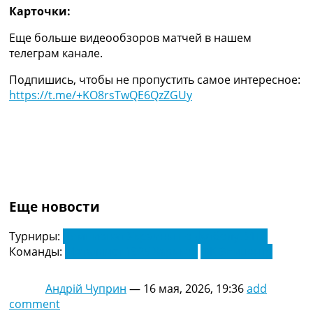
Украина. Премьер-Лига
Карточки:
Украина. Первая Лига
Еще больше видеообзоров матчей в нашем
Лига Чемпионов
телеграм канале.
Англия. Премьер Лига
Испания. Ла Лига
Подпишись, чтобы не пропустить самое интересное:
Другие Турниры >>>
https://t.me/+KO8rsTwQE6QzZGUy
Таблицы
Таблицы групп Чемпионата Мира
Украина. Премьер-Лига
Украина. Первая Лига
Лига Чемпионов. Таблицы групп
Англия. Премьер-Лига
Испания. Ла Лига
Еще новости
Все таблицы >>>
Рейтинги
Турниры:
Чемпионат Украины по футболу. УПЛ
Рейтинг стран УЕФА
Команды:
Металлист 1925 Харьков
ФК Эпицентр
Рейтинг клубов УЕФА
Рейтинг ФИФА
ТВ программа
Андрій Чуприн
—
16 мая, 2026, 19:36
add
comment