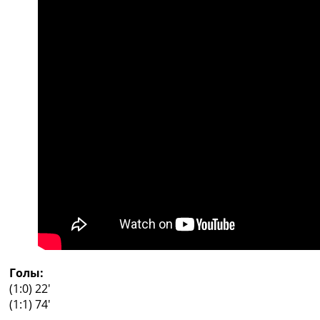
Рейтинг ФИФА
ТВ программа
RU
UA
Categories
Главная
Новости футбола
Видео
Трансферы
Новости футбола Украины
Последние комментарии
Конкурс прогнозов
Логин
Рейтинги
Правила
Голы:
Коллективный прогноз
(1:0) 22′
Турниры
(1:1) 74′
Чемпионат Мира