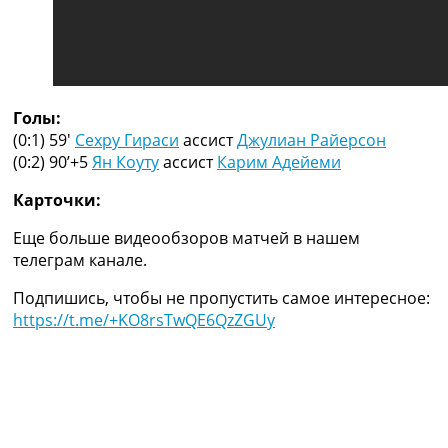
Рейтинг ФИФА
ТВ программа
RU
UA
Голы:
Categories
(0:1) 59′
Сехру Гираси
ассист
Джулиан Райерсон
(0:2) 90’+5
Ян Коуту
ассист
Карим Адейеми
Главная
Новости футбола
Карточки:
Видео
Еще больше видеообзоров матчей в нашем
Трансферы
телеграм канале.
Новости футбола Украины
Последние комментарии
Подпишись, чтобы не пропустить самое интересное:
Конкурс прогнозов
https://t.me/+KO8rsTwQE6QzZGUy
Логин
Рейтинги
Правила
Коллективный прогноз
Турниры
Чемпионат Мира