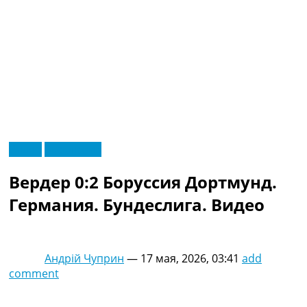
RU
Видео
Эксклюзив
UA
Главная
Меню
Вердер 0:2 Боруссия Дортмунд.
Новости футбола
Видео
Германия. Бундеслига. Видео
Трансферы
Новости футбола Украины
Последние комментарии
Андрій Чуприн
—
17 мая, 2026, 03:41
add
Конкурс прогнозов
comment
Логин
Рейтинги
Правила