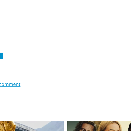
 А
 comment