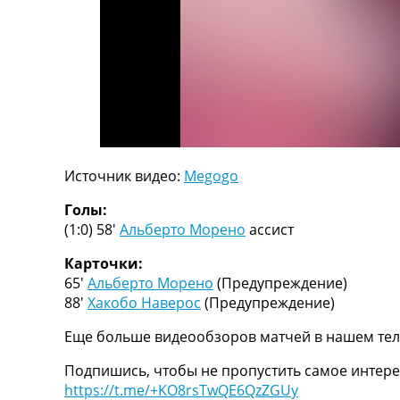
ТВ программа
RU
UA
Categories
Главная
Новости футбола
Источник видео:
Megogo
Видео
Трансферы
Голы:
Новости футбола Украины
(1:0) 58′
Альберто Морено
ассист
Последние комментарии
Конкурс прогнозов
Карточки:
Логин
65′
Альберто Морено
(Предупреждение)
Рейтинги
88′
Хакобо Наверос
(Предупреждение)
Правила
Еще больше видеообзоров матчей в нашем тел
Коллективный прогноз
Турниры
Подпишись, чтобы не пропустить самое интере
Чемпионат Мира
https://t.me/+KO8rsTwQE6QzZGUy
Украина. Премьер-Лига