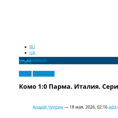
RU
UA
Главная
Меню
Новости футбола
Видео
Видео
Эксклюзив
Трансферы
Новости футбола Украины
Комо 1:0 Парма. Италия. Сери
Последние комментарии
Конкурс прогнозов
Логин
Рейтинги
Андрій Чуприн
—
18 мая, 2026, 02:16
add
Правила
Коллективный прогноз