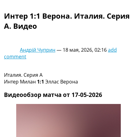
Коллективный прогноз
Турниры
Интер 1:1 Верона. Италия. Серия
Чемпионат Мира
A. Видео
Украина. Премьер-Лига
Украина. Первая Лига
Лига Чемпионов
Англия. Премьер Лига
Андрій Чуприн
—
18 мая, 2026, 02:16
add
Испания. Ла Лига
comment
Другие Турниры >>>
Таблицы
Таблицы групп Чемпионата Мира
Италия. Серия A
Украина. Премьер-Лига
Интер Милан
1:1
Эллас Верона
Украина. Первая Лига
Лига Чемпионов. Таблицы групп
Видеообзор матча от 17-05-2026
Англия. Премьер-Лига
Испания. Ла Лига
Все таблицы >>>
Рейтинги
Рейтинг стран УЕФА
Рейтинг клубов УЕФА