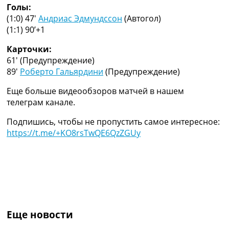
Голы:
Украина. Премьер-Лига
(1:0) 47′
Андриас Эдмундссон
(Автогол)
Украина. Первая Лига
(1:1) 90’+1
Лига Чемпионов
Англия. Премьер Лига
Карточки:
Испания. Ла Лига
61′
(Предупреждение)
Другие Турниры >>>
89′
Роберто Гальярдини
(Предупреждение)
Таблицы
Таблицы групп Чемпионата Мира
Еще больше видеообзоров матчей в нашем
Украина. Премьер-Лига
телеграм канале.
Украина. Первая Лига
Лига Чемпионов. Таблицы групп
Подпишись, чтобы не пропустить самое интересное:
Англия. Премьер-Лига
https://t.me/+KO8rsTwQE6QzZGUy
Испания. Ла Лига
Все таблицы >>>
Рейтинги
Рейтинг стран УЕФА
Рейтинг клубов УЕФА
Рейтинг ФИФА
ТВ программа
Еще новости