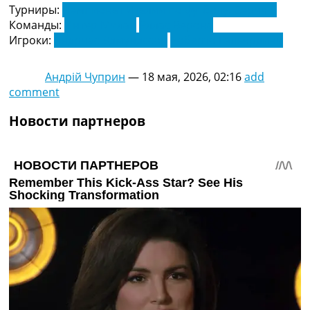
Турниры:
Чемпионат Италии по футболу. Серия А
Команды:
Интер Милан
Эллас Верона
Игроки:
Андриас Эдмундссон
Роберто Гальярдини
Андрій Чуприн
—
18 мая, 2026, 02:16
add
comment
Новости партнеров