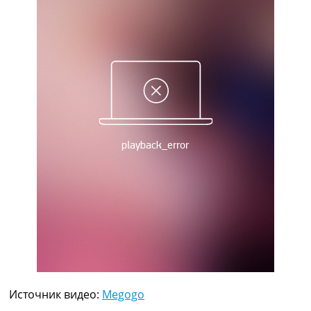
Рейтинг ФИФА
ТВ программа
RU
UA
Categories
Главная
Новости футбола
Видео
Трансферы
Новости футбола Украины
Последние комментарии
Конкурс прогнозов
Логин
Рейтинги
Правила
Коллективный прогноз
Турниры
Источник видео:
Megogo
Чемпионат Мира