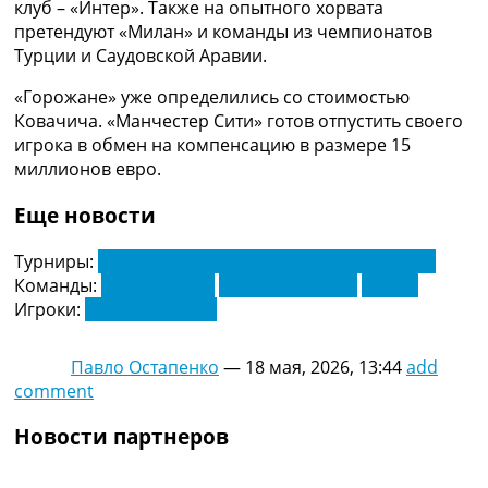
клуб – «Интер». Также на опытного хорвата
Украина. Премьер-Лига
претендуют «Милан» и команды из чемпионатов
Украина. Первая Лига
Турции и Саудовской Аравии.
Лига Чемпионов
Англия. Премьер Лига
«Горожане» уже определились со стоимостью
Испания. Ла Лига
Ковачича. «Манчестер Сити» готов отпустить своего
Другие Турниры >>>
игрока в обмен на компенсацию в размере 15
Таблицы
миллионов евро.
Таблицы групп Чемпионата Мира
Украина. Премьер-Лига
Еще новости
Украина. Первая Лига
Лига Чемпионов. Таблицы групп
Турниры:
Чемпионат Италии по футболу. Серия А
Англия. Премьер-Лига
Команды:
Интер Милан
Манчестер Сити
Милан
Испания. Ла Лига
Игроки:
Матео Ковачич
Все таблицы >>>
Рейтинги
Павло Остапенко
—
18 мая, 2026, 13:44
add
Рейтинг стран УЕФА
comment
Рейтинг клубов УЕФА
Рейтинг ФИФА
Новости партнеров
ТВ программа