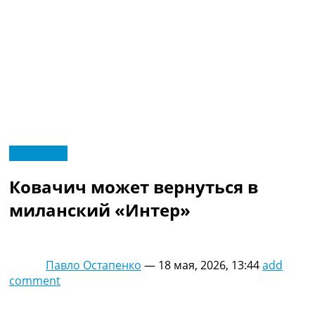
RU
Эксклюзив
UA
Главная
Меню
Ковачич может вернуться в
Новости футбола
Видео
миланский «Интер»
Трансферы
Новости футбола Украины
Последние комментарии
Павло Остапенко
—
18 мая, 2026, 13:44
add
Конкурс прогнозов
comment
Логин
Рейтинги
Правила