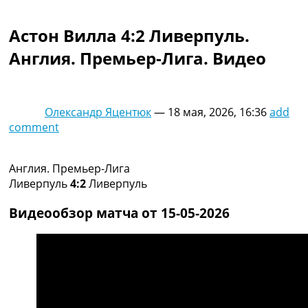
Коллективный прогноз
Турниры
Астон Вилла 4:2 Ливерпуль.
Чемпионат Мира
Англия. Премьер-Лига. Видео
Украина. Премьер-Лига
Украина. Первая Лига
Лига Чемпионов
Англия. Премьер Лига
Олександр Яцентюк
—
18 мая, 2026, 16:36
add
Испания. Ла Лига
comment
Другие Турниры >>>
Таблицы
Таблицы групп Чемпионата Мира
Англия. Премьер-Лига
Украина. Премьер-Лига
Ливерпуль
4:2
Ливерпуль
Украина. Первая Лига
Лига Чемпионов. Таблицы групп
Видеообзор матча от 15-05-2026
Англия. Премьер-Лига
Испания. Ла Лига
Все таблицы >>>
Рейтинги
Рейтинг стран УЕФА
Рейтинг клубов УЕФА