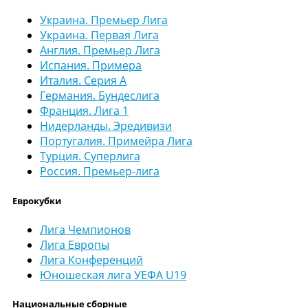
Украина. Премьер Лига
Украина. Первая Лига
Англия. Премьер Лига
Испания. Примера
Италия. Серия А
Германия. Бундеслига
Франция. Лига 1
Нидерланды. Эредивизи
Португалия. Примейра Лига
Турция. Суперлига
Россия. Премьер-лига
Еврокубки
Лига Чемпионов
Лига Европы
Лига Конференций
Юношеская лига УЕФА U19
Национальные сборные