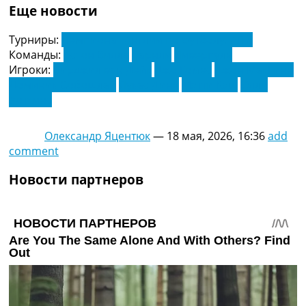
Еще новости
Турниры:
Чемпионат Англии по футболу. АПЛ
Команды:
Астон Вилла
Барнли
Ливерпуль
Игроки:
Вирджил ван Дейк
Джо Гомес
Джон МакГинн
Доминик Собошлай
Лукас Динь
Мэтти Кэш
Олли
Уоткинс
Олександр Яцентюк
—
18 мая, 2026, 16:36
add
comment
Новости партнеров