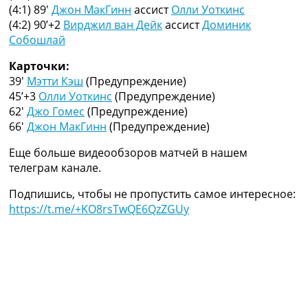
(4:1) 89′
Джон МакГинн
ассист
Олли Уоткинс
Украина. Премьер-Лига
(4:2) 90’+2
Вирджил ван Дейк
ассист
Доминик
Украина. Первая Лига
Собошлай
Лига Чемпионов
Англия. Премьер Лига
Карточки:
Испания. Ла Лига
39′
Мэтти Кэш
(Предупреждение)
Другие Турниры >>>
45’+3
Олли Уоткинс
(Предупреждение)
Таблицы
62′
Джо Гомес
(Предупреждение)
Таблицы групп Чемпионата Мира
66′
Джон МакГинн
(Предупреждение)
Украина. Премьер-Лига
Украина. Первая Лига
Еще больше видеообзоров матчей в нашем
Лига Чемпионов. Таблицы групп
телеграм канале.
Англия. Премьер-Лига
Испания. Ла Лига
Подпишись, чтобы не пропустить самое интересное:
Все таблицы >>>
https://t.me/+KO8rsTwQE6QzZGUy
Рейтинги
Рейтинг стран УЕФА
Рейтинг клубов УЕФА
Рейтинг ФИФА
ТВ программа