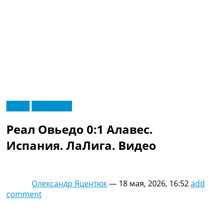
RU
Видео
Эксклюзив
UA
Главная
Меню
Реал Овьедо 0:1 Алавес.
Новости футбола
Видео
Испания. ЛаЛига. Видео
Трансферы
Новости футбола Украины
Последние комментарии
Олександр Яцентюк
—
18 мая, 2026, 16:52
add
Конкурс прогнозов
comment
Логин
Рейтинги
Правила