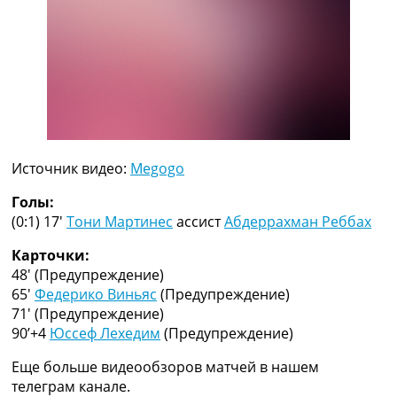
Рейтинг ФИФА
ТВ программа
RU
UA
Categories
Главная
Источник видео:
Megogo
Новости футбола
Видео
Голы:
Трансферы
(0:1) 17′
Тони Мартинес
ассист
Абдеррахман Реббах
Новости футбола Украины
Последние комментарии
Карточки:
Конкурс прогнозов
48′
(Предупреждение)
Логин
65′
Федерико Виньяс
(Предупреждение)
Рейтинги
71′
(Предупреждение)
Правила
90’+4
Юссеф Лехедим
(Предупреждение)
Коллективный прогноз
Еще больше видеообзоров матчей в нашем
Турниры
телеграм канале.
Чемпионат Мира