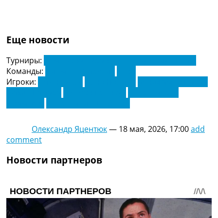
Еще новости
Турниры:
Чемпионат Франции по футболу. Лига 1
Команды:
Олимпик Марсель
Ренн
Игроки:
Амин Гуири
Арно Нордин
Бенджамин Павар
Махди Камара
Мейсон Гринвуд
Пьер-Эмерик
Обамеянг
Пьер-Эмиль Хёйбьерг
Олександр Яцентюк
—
18 мая, 2026, 17:00
add
comment
Новости партнеров