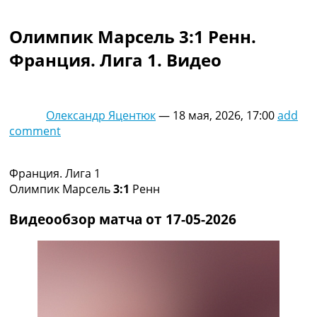
Коллективный прогноз
Турниры
Олимпик Марсель 3:1 Ренн.
Чемпионат Мира
Франция. Лига 1. Видео
Украина. Премьер-Лига
Украина. Первая Лига
Лига Чемпионов
Англия. Премьер Лига
Олександр Яцентюк
—
18 мая, 2026, 17:00
add
Испания. Ла Лига
comment
Другие Турниры >>>
Таблицы
Таблицы групп Чемпионата Мира
Франция. Лига 1
Украина. Премьер-Лига
Олимпик Марсель
3:1
Ренн
Украина. Первая Лига
Лига Чемпионов. Таблицы групп
Видеообзор матча от 17-05-2026
Англия. Премьер-Лига
Испания. Ла Лига
Все таблицы >>>
Рейтинги
Рейтинг стран УЕФА
Рейтинг клубов УЕФА