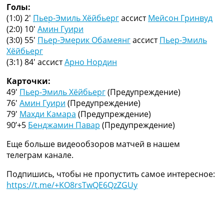
Голы:
Украина. Премьер-Лига
(1:0) 2′
Пьер-Эмиль Хёйбьерг
ассист
Мейсон Гринвуд
Украина. Первая Лига
(2:0) 10′
Амин Гуири
Лига Чемпионов
(3:0) 55′
Пьер-Эмерик Обамеянг
ассист
Пьер-Эмиль
Англия. Премьер Лига
Хёйбьерг
Испания. Ла Лига
(3:1) 84′
ассист
Арно Нордин
Другие Турниры >>>
Таблицы
Карточки:
Таблицы групп Чемпионата Мира
49′
Пьер-Эмиль Хёйбьерг
(Предупреждение)
Украина. Премьер-Лига
76′
Амин Гуири
(Предупреждение)
Украина. Первая Лига
79′
Махди Камара
(Предупреждение)
Лига Чемпионов. Таблицы групп
90’+5
Бенджамин Павар
(Предупреждение)
Англия. Премьер-Лига
Испания. Ла Лига
Еще больше видеообзоров матчей в нашем
Все таблицы >>>
телеграм канале.
Рейтинги
Рейтинг стран УЕФА
Подпишись, чтобы не пропустить самое интересное:
Рейтинг клубов УЕФА
https://t.me/+KO8rsTwQE6QzZGUy
Рейтинг ФИФА
ТВ программа