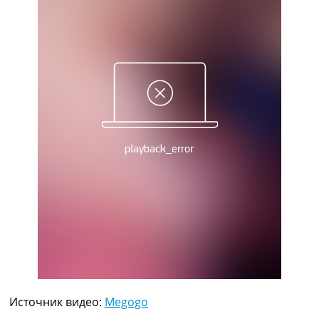
Рейтинг ФИФА
ТВ программа
RU
UA
Categories
Главная
Новости футбола
Видео
Трансферы
Новости футбола Украины
Последние комментарии
Конкурс прогнозов
Логин
Рейтинги
Правила
Коллективный прогноз
Турниры
Источник видео:
Megogo
Чемпионат Мира