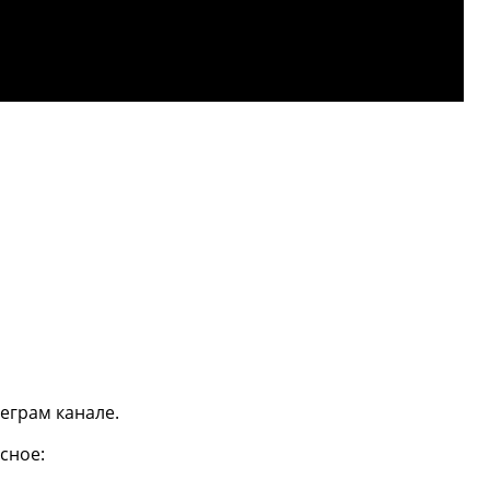
еграм канале.
сное: