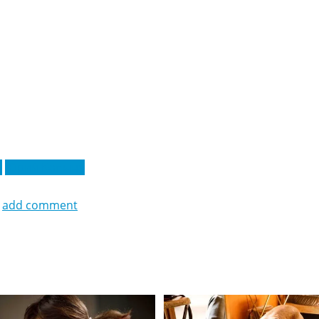
а
Юрий Копына
add comment