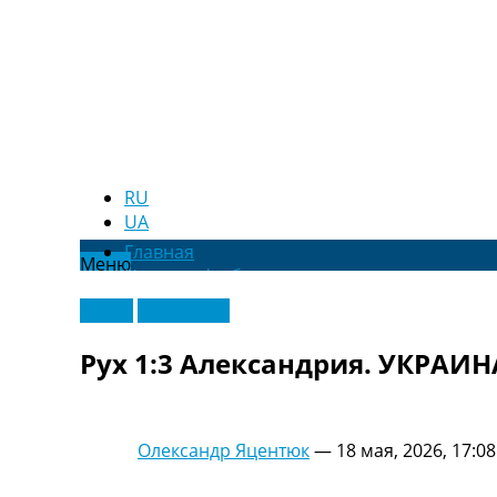
RU
UA
Главная
Меню
Новости футбола
Видео
Видео
Эксклюзив
Трансферы
Новости футбола Украины
Рух 1:3 Александрия. УКРАИН
Последние комментарии
Конкурс прогнозов
Логин
Рейтинги
Олександр Яцентюк
—
18 мая, 2026, 17:08
Правила
Коллективный прогноз