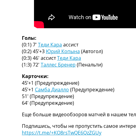
ТВ программа
RU
UA
Categories
Голы:
(0:1) 7′
Теди Кара
ассист
Главная
(0:2) 45’+3
Юрий Копына
(Автогол)
Новости футбола
(0:3) 46′
ассист
Теди Кара
Видео
(1:3) 72′
Таллес Бренер
(Пенальти)
Трансферы
Новости футбола Украины
Карточки:
Последние комментарии
45’+1
(Предупреждение)
Конкурс прогнозов
45’+1
Самба Диалло
(Предупреждение)
Логин
51′
(Предупреждение)
Рейтинги
64′
(Предупреждение)
Правила
Еще больше видеообзоров матчей в нашем тел
Коллективный прогноз
Турниры
Подпишись, чтобы не пропустить самое интере
Чемпионат Мира
https://t.me/+KO8rsTwQE6QzZGUy
Украина. Премьер-Лига