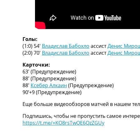
ТВ программа
RU
UA
Categories
Голы:
(1:0) 54′
Владислав Бабохло
ассист
Денис Миро
Главная
(2:0) 70′
Владислав Бабохло
ассист
Денис Миро
Новости футбола
Видео
Карточки:
Трансферы
63′
(Предупреждение)
Новости футбола Украины
88′
(Предупреждение)
Последние комментарии
88′
Ксебер Алкаин
(Предупреждение)
Конкурс прогнозов
90’+9
(Предупреждение)
Логин
Еще больше видеообзоров матчей в нашем тел
Рейтинги
Правила
Подпишись, чтобы не пропустить самое интере
Коллективный прогноз
https://t.me/+KO8rsTwQE6QzZGUy
Турниры
Чемпионат Мира
Украина. Премьер-Лига