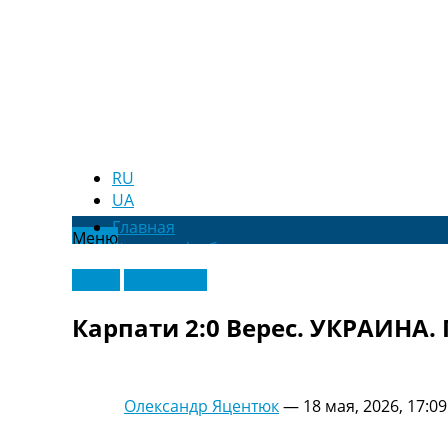
RU
UA
Главная
Меню
Новости футбола
Видео
Видео
Эксклюзив
Трансферы
Новости футбола Украины
Карпати 2:0 Верес. УКРАИНА.
Последние комментарии
Конкурс прогнозов
Логин
Рейтинги
Олександр Яцентюк
—
18 мая, 2026, 17:09
Правила
Коллективный прогноз