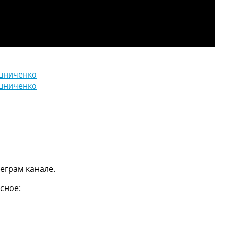
шниченко
шниченко
еграм канале.
сное: