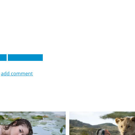
нко
Ксебер Алкаин
add comment