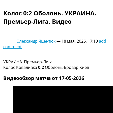
Коллективный прогноз
Турниры
Колос 0:2 Оболонь. УКРАИНА.
Чемпионат Мира
Премьер-Лига. Видео
Украина. Премьер-Лига
Украина. Первая Лига
Лига Чемпионов
Англия. Премьер Лига
Олександр Яцентюк
—
18 мая, 2026, 17:10
add
Испания. Ла Лига
comment
Другие Турниры >>>
Таблицы
Таблицы групп Чемпионата Мира
УКРАИНА. Премьер-Лига
Украина. Премьер-Лига
Колос Коваливка
0:2
Оболонь-Бровар Киев
Украина. Первая Лига
Лига Чемпионов. Таблицы групп
Видеообзор матча от 17-05-2026
Англия. Премьер-Лига
Испания. Ла Лига
Все таблицы >>>
Рейтинги
Рейтинг стран УЕФА
Рейтинг клубов УЕФА