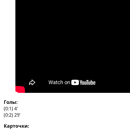
Рейтинг ФИФА
ТВ программа
RU
UA
Categories
Главная
Новости футбола
Видео
Трансферы
Новости футбола Украины
Последние комментарии
Конкурс прогнозов
Логин
Голы:
Рейтинги
(0:1) 4′
Правила
(0:2) 29′
Коллективный прогноз
Турниры
Карточки:
Чемпионат Мира