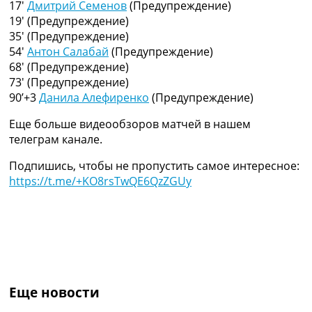
17′
Дмитрий Семенов
(Предупреждение)
Украина. Премьер-Лига
19′
(Предупреждение)
Украина. Первая Лига
35′
(Предупреждение)
Лига Чемпионов
54′
Антон Салабай
(Предупреждение)
Англия. Премьер Лига
68′
(Предупреждение)
Испания. Ла Лига
73′
(Предупреждение)
Другие Турниры >>>
90’+3
Данила Алефиренко
(Предупреждение)
Таблицы
Таблицы групп Чемпионата Мира
Еще больше видеообзоров матчей в нашем
Украина. Премьер-Лига
телеграм канале.
Украина. Первая Лига
Лига Чемпионов. Таблицы групп
Подпишись, чтобы не пропустить самое интересное:
Англия. Премьер-Лига
https://t.me/+KO8rsTwQE6QzZGUy
Испания. Ла Лига
Все таблицы >>>
Рейтинги
Рейтинг стран УЕФА
Рейтинг клубов УЕФА
Рейтинг ФИФА
ТВ программа
Еще новости