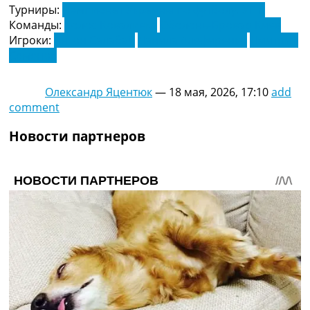
Турниры:
Чемпионат Украины по футболу. УПЛ
Команды:
Колос Коваливка
Оболонь-Бровар Киев
Игроки:
Антон Салабай
Данила Алефиренко
Дмитрий
Семенов
Олександр Яцентюк
—
18 мая, 2026, 17:10
add
comment
Новости партнеров