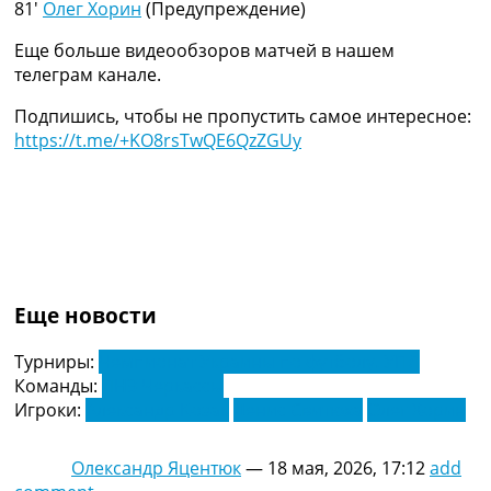
81′
Олег Хорин
(Предупреждение)
Украина. Премьер-Лига
Украина. Первая Лига
Еще больше видеообзоров матчей в нашем
Лига Чемпионов
телеграм канале.
Англия. Премьер Лига
Испания. Ла Лига
Подпишись, чтобы не пропустить самое интересное:
Другие Турниры >>>
https://t.me/+KO8rsTwQE6QzZGUy
Таблицы
Таблицы групп Чемпионата Мира
Украина. Премьер-Лига
Украина. Первая Лига
Лига Чемпионов. Таблицы групп
Англия. Премьер-Лига
Испания. Ла Лига
Еще новости
Все таблицы >>>
Рейтинги
Турниры:
Чемпионат Украины по футболу. УПЛ
Рейтинг стран УЕФА
Команды:
ЛНЗ Черкассы
Рейтинг клубов УЕФА
Игроки:
Александр Козак
Денис Свитюха
Олег Хорин
Рейтинг ФИФА
ТВ программа
Олександр Яцентюк
—
18 мая, 2026, 17:12
add