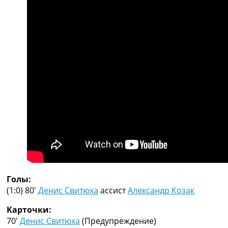
Рейтинг ФИФА
ТВ программа
RU
UA
Categories
Главная
Новости футбола
Видео
Трансферы
Новости футбола Украины
Последние комментарии
Конкурс прогнозов
Логин
Голы:
Рейтинги
(1:0) 80′
Денис Свитюха
ассист
Александр Козак
Правила
Коллективный прогноз
Карточки:
Турниры
70′
Денис Свитюха
(Предупреждение)
Чемпионат Мира