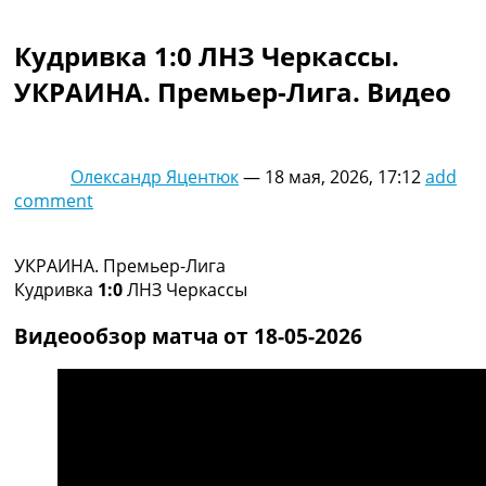
Коллективный прогноз
Турниры
Кудривка 1:0 ЛНЗ Черкассы.
Чемпионат Мира
УКРАИНА. Премьер-Лига. Видео
Украина. Премьер-Лига
Украина. Первая Лига
Лига Чемпионов
Англия. Премьер Лига
Олександр Яцентюк
—
18 мая, 2026, 17:12
add
Испания. Ла Лига
comment
Другие Турниры >>>
Таблицы
Таблицы групп Чемпионата Мира
УКРАИНА. Премьер-Лига
Украина. Премьер-Лига
Кудривка
1:0
ЛНЗ Черкассы
Украина. Первая Лига
Лига Чемпионов. Таблицы групп
Видеообзор матча от 18-05-2026
Англия. Премьер-Лига
Испания. Ла Лига
Все таблицы >>>
Рейтинги
Рейтинг стран УЕФА
Рейтинг клубов УЕФА