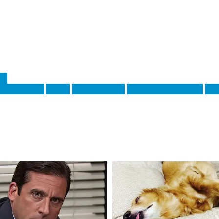
ея
жеймс Хилл
Родри
Тайлер Адамс
Эли Джуниор Крупи
Эрл