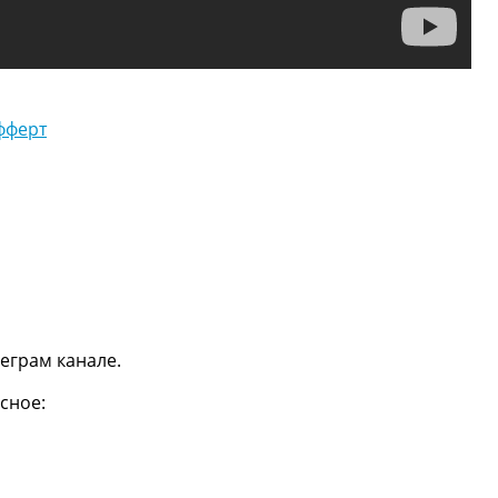
фферт
еграм канале.
сное: