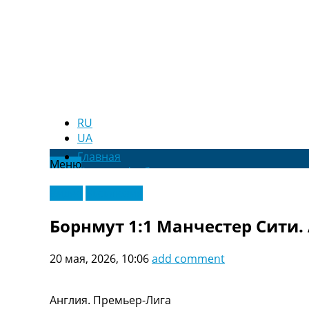
RU
UA
Главная
Меню
Новости футбола
Видео
Видео
Эксклюзив
Трансферы
Новости футбола Украины
Борнмут 1:1 Манчестер Сити.
Последние комментарии
Конкурс прогнозов
20 мая, 2026, 10:06
add comment
Логин
Рейтинги
Правила
Англия. Премьер-Лига
Коллективный прогноз