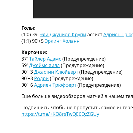
ТВ программа
RU
UA
Голы:
Categories
(1:0) 39′
Эли Джуниор Крупи
ассист
Адриен Трю
(1:1) 90’+5
Эрлинг Холанн
Главная
Карточки:
Новости футбола
37′
Тайлер Адамс
(Предупреждение)
Видео
59′
Джеймс Хилл
(Предупреждение)
Трансферы
90’+3
Джастин Клюйверт
(Предупреждение)
Новости футбола Украины
90’+3
Родри
(Предупреждение)
Последние комментарии
90’+6
Адриен Трюфферт
(Предупреждение)
Конкурс прогнозов
Логин
Еще больше видеообзоров матчей в нашем тел
Рейтинги
Правила
Подпишись, чтобы не пропустить самое интере
Коллективный прогноз
https://t.me/+KO8rsTwQE6QzZGUy
Турниры
Чемпионат Мира
Украина. Премьер-Лига