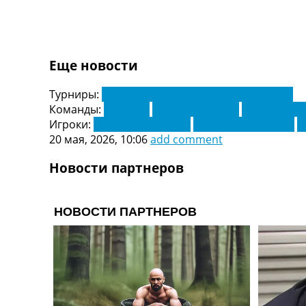
Украина. Первая Лига
Лига Чемпионов
Англия. Премьер Лига
Испания. Ла Лига
Еще новости
Другие Турниры >>>
Таблицы
Турниры:
Чемпионат Англии по футболу. АПЛ
Таблицы групп Чемпионата Мира
Команды:
Борнмут
Манчестер Сити
Южная Кор
Украина. Премьер-Лига
Игроки:
Адриен Трюфферт
Джастин Клюйверт
Д
Украина. Первая Лига
20 мая, 2026, 10:06
add comment
Лига Чемпионов. Таблицы групп
Англия. Премьер-Лига
Новости партнеров
Испания. Ла Лига
Все таблицы >>>
Рейтинги
Рейтинг стран УЕФА
Рейтинг клубов УЕФА
Рейтинг ФИФА
ТВ программа