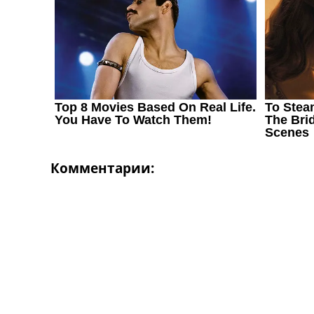
Украина. Первая Лига
Лига Чемпионов
Англия. Премьер Лига
Испания. Ла Лига
Другие Турниры >>>
Таблицы
Таблицы групп Чемпионата Мира
Украина. Премьер-Лига
Украина. Первая Лига
Лига Чемпионов. Таблицы групп
Англия. Премьер-Лига
Комментарии:
Испания. Ла Лига
Все таблицы >>>
Рейтинги
Рейтинг стран УЕФА
Рейтинг клубов УЕФА
Рейтинг ФИФА
ТВ программа