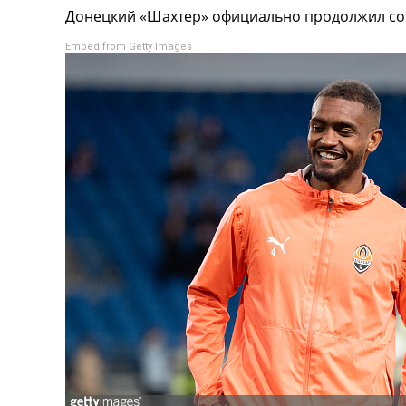
Донецкий «Шахтер» официально продолжил сот
Турниры
Чемпионат Мира
Embed from Getty Images
Украина. Премьер-Лига
Украина. Первая Лига
Лига Чемпионов
Англия. Премьер Лига
Испания. Ла Лига
Другие Турниры >>>
Таблицы
Таблицы групп Чемпионата Мира
Украина. Премьер-Лига
Украина. Первая Лига
Лига Чемпионов. Таблицы групп
Англия. Премьер-Лига
Испания. Ла Лига
Все таблицы >>>
Рейтинги
Рейтинг стран УЕФА
Рейтинг клубов УЕФА
Рейтинг ФИФА