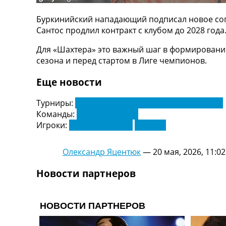
ТВ программа
Буркинийский нападающий подписал новое согл
RU
Сантос продлил контракт с клубом до 2028 года
UA
Для «Шахтера» это важный шаг в формировании
Categories
сезона и перед стартом в Лиге чемпионов.
Главная
Еще новости
Новости футбола
Видео
Турниры:
Чемпионат Украины по футболу. УПЛ
Трансферы
Команды:
Шахтер Донецк
Новости футбола Украины
Игроки:
Лассина Траоре
Марлон
Последние комментарии
Конкурс прогнозов
Олександр Яцентюк
—
20 мая, 2026, 11:02
Логин
Рейтинги
Новости партнеров
Правила
Коллективный прогноз
Турниры
Чемпионат Мира
Украина. Премьер-Лига