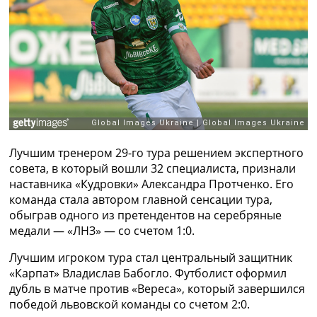
Рейтинг ФИФА
ТВ программа
RU
UA
Categories
Главная
Новости футбола
Лучшим тренером 29-го тура решением экспертного
Видео
совета, в который вошли 32 специалиста, признали
Трансферы
наставника «Кудровки» Александра Протченко. Его
Новости футбола Украины
команда стала автором главной сенсации тура,
Последние комментарии
обыграв одного из претендентов на серебряные
Конкурс прогнозов
медали — «ЛНЗ» — со счетом 1:0.
Логин
Рейтинги
Лучшим игроком тура стал центральный защитник
Правила
«Карпат» Владислав Бабогло. Футболист оформил
Коллективный прогноз
дубль в матче против «Вереса», который завершился
Турниры
победой львовской команды со счетом 2:0.
Чемпионат Мира