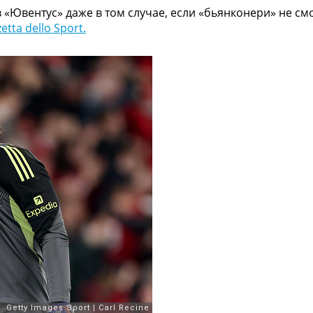
 «Ювентус» даже в том случае, если «бьянконери» не см
tta dello Sport.