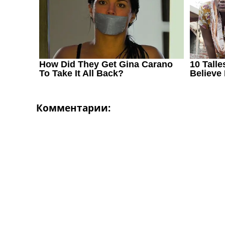
Украина. Первая Лига
Лига Чемпионов
Англия. Премьер Лига
Испания. Ла Лига
Другие Турниры >>>
Таблицы
Таблицы групп Чемпионата Мира
Украина. Премьер-Лига
Украина. Первая Лига
Комментарии:
Лига Чемпионов. Таблицы групп
Англия. Премьер-Лига
Испания. Ла Лига
Все таблицы >>>
Рейтинги
Рейтинг стран УЕФА
Рейтинг клубов УЕФА
Рейтинг ФИФА
ТВ программа