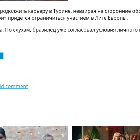
родолжить карьеру в Турине, невзирая на сторонние об
ри» придется ограничиться участием в Лиге Европы.
а. По слухам, бразилец уже согласовал условия личного 
 А
dd comment