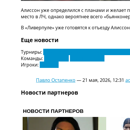
ТВ программа
Алиссон уже определился с планами и желает п
RU
место в ЛЧ, однако вероятнее всего «бьянконе
UA
В «Ливерпуле» уже готовятся к отъезду Алиссон
Categories
Еще новости
Главная
Турниры:
Чемпионат Италии по футболу. Серия
Новости футбола
Команды:
Ливерпуль
Ювентус Турин
Видео
Игроки:
Алиссон
Трансферы
Новости футбола Украины
Последние комментарии
Павло Остапенко
—
21 мая, 2026, 12:31
a
Конкурс прогнозов
Логин
Новости партнеров
Рейтинги
Правила
Коллективный прогноз
Турниры
Чемпионат Мира
Украина. Премьер-Лига