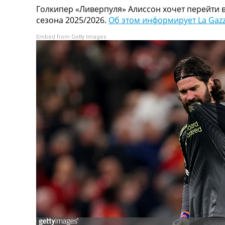
Голкипер «Ливерпуля» Алиссон хочет перейти в
Турниры
сезона 2025/2026.
Об этом информирует La Gazze
Чемпионат Мира
Украина. Премьер-Лига
Embed from Getty Images
Украина. Первая Лига
Лига Чемпионов
Англия. Премьер Лига
Испания. Ла Лига
Другие Турниры >>>
Таблицы
Таблицы групп Чемпионата Мира
Украина. Премьер-Лига
Украина. Первая Лига
Лига Чемпионов. Таблицы групп
Англия. Премьер-Лига
Испания. Ла Лига
Все таблицы >>>
Рейтинги
Рейтинг стран УЕФА
Рейтинг клубов УЕФА
Рейтинг ФИФА