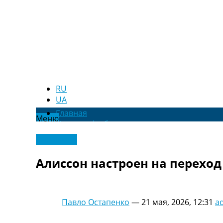
RU
UA
Главная
Меню
Новости футбола
Видео
Эксклюзив
Трансферы
Новости футбола Украины
Алиссон настроен на переход
Последние комментарии
Конкурс прогнозов
Логин
Рейтинги
Павло Остапенко
—
21 мая, 2026, 12:31
a
Правила
Коллективный прогноз