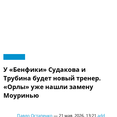
RU
Эксклюзив
UA
Главная
Меню
У «Бенфики» Судакова и
Новости футбола
Видео
Трубина будет новый тренер.
Трансферы
«Орлы» уже нашли замену
Новости футбола Украины
Последние комментарии
Моуринью
Конкурс прогнозов
Логин
Рейтинги
Павло Остапенко
—
21 мая, 2026, 13:21
add
Правила