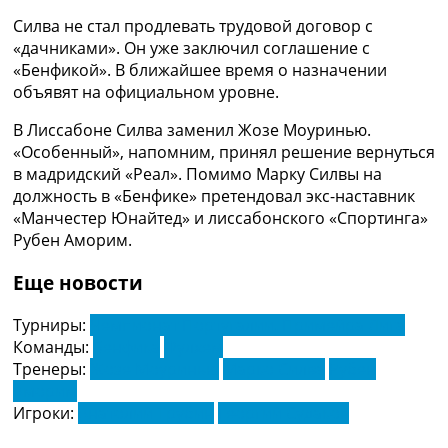
Рейтинг ФИФА
Силва не стал продлевать трудовой договор с
ТВ программа
«дачниками». Он уже заключил соглашение с
«Бенфикой». В ближайшее время о назначении
RU
объявят на официальном уровне.
UA
В Лиссабоне Силва заменил Жозе Моуринью.
Categories
«Особенный», напомним, принял решение вернуться
в мадридский «Реал». Помимо Марку Силвы на
Главная
должность в «Бенфике» претендовал экс-наставник
Новости футбола
«Манчестер Юнайтед» и лиссабонского «Спортинга»
Видео
Рубен Аморим.
Трансферы
Новости футбола Украины
Еще новости
Последние комментарии
Конкурс прогнозов
Турниры:
Чемпионат Португалии. Примейра Лига
Логин
Команды:
Бенфика
Фулхем
Рейтинги
Тренеры:
Жозе Моуринью
Марко Силва
Рубен
Правила
Аморим
Коллективный прогноз
Игроки:
Анатолий Трубин
Георгий Судаков
Турниры
Чемпионат Мира