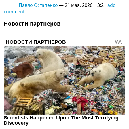
Украина. Премьер-Лига
Павло Остапенко
—
21 мая, 2026, 13:21
add
Украина. Первая Лига
comment
Лига Чемпионов
Новости партнеров
Англия. Премьер Лига
Испания. Ла Лига
Другие Турниры >>>
Таблицы
Таблицы групп Чемпионата Мира
Украина. Премьер-Лига
Украина. Первая Лига
Лига Чемпионов. Таблицы групп
Англия. Премьер-Лига
Испания. Ла Лига
Все таблицы >>>
Рейтинги
Рейтинг стран УЕФА
Рейтинг клубов УЕФА
Рейтинг ФИФА
ТВ программа