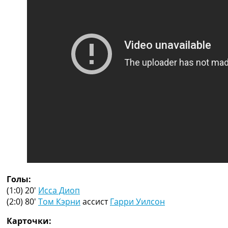
Рейтинг ФИФА
ТВ программа
RU
UA
Categories
Главная
Новости футбола
Видео
Трансферы
Новости футбола Украины
Последние комментарии
Конкурс прогнозов
Логин
Голы:
Рейтинги
(1:0) 20′
Исса Диоп
Правила
(2:0) 80′
Том Кэрни
ассист
Гарри Уилсон
Коллективный прогноз
Турниры
Карточки:
Чемпионат Мира