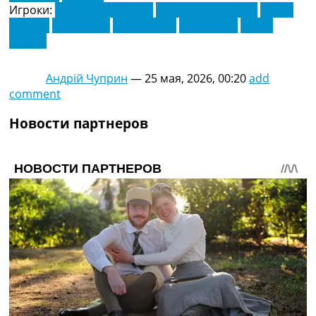
Игроки:
Антони Робинсон
Бруно Гимарайнш
Гарри
Уилсон
Исса Диоп
Йоан Висса
Том Кэрни
Хорхе
Куэнка
Андрій Чуприн
—
25 мая, 2026, 00:20
add
comment
Новости партнеров