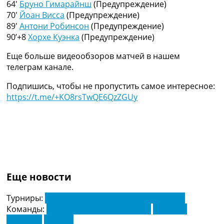
64′
Бруно Гимарайнш
(Предупреждение)
Украина. Премьер-Лига
70′
Йоан Висса
(Предупреждение)
Украина. Первая Лига
89′
Антони Робинсон
(Предупреждение)
Лига Чемпионов
90’+8
Хорхе Куэнка
(Предупреждение)
Англия. Премьер Лига
Испания. Ла Лига
Еще больше видеообзоров матчей в нашем
Другие Турниры >>>
телеграм канале.
Таблицы
Таблицы групп Чемпионата Мира
Подпишись, чтобы не пропустить самое интересное:
Украина. Премьер-Лига
https://t.me/+KO8rsTwQE6QzZGUy
Украина. Первая Лига
Лига Чемпионов. Таблицы групп
Англия. Премьер-Лига
Испания. Ла Лига
Все таблицы >>>
Рейтинги
Рейтинг стран УЕФА
Еще новости
Рейтинг клубов УЕФА
Рейтинг ФИФА
Турниры:
Чемпионат Англии по футболу. АПЛ
ТВ программа
Команды:
Вулверхэмптон Уондерерс
Ньюкасл
Юнайтед
Фулхем