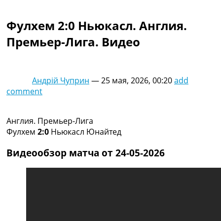
Коллективный прогноз
Турниры
Фулхем 2:0 Ньюкасл. Англия.
Чемпионат Мира
Премьер-Лига. Видео
Украина. Премьер-Лига
Украина. Первая Лига
Лига Чемпионов
Англия. Премьер Лига
Андрій Чуприн
—
25 мая, 2026, 00:20
add
Испания. Ла Лига
comment
Другие Турниры >>>
Таблицы
Таблицы групп Чемпионата Мира
Англия. Премьер-Лига
Украина. Премьер-Лига
Фулхем
2:0
Ньюкасл Юнайтед
Украина. Первая Лига
Лига Чемпионов. Таблицы групп
Видеообзор матча от 24-05-2026
Англия. Премьер-Лига
Испания. Ла Лига
Все таблицы >>>
Рейтинги
Рейтинг стран УЕФА
Рейтинг клубов УЕФА