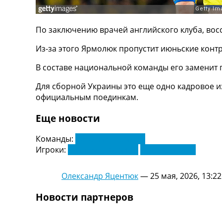
ТВ программа
RU
По заключению врачей английского клуба, вос
UA
Из-за этого Ярмолюк пропустит июньские кон
Categories
В составе национальной команды его заменит
Главная
Для сборной Украины это еще одно кадровое и
Новости футбола
официальным поединкам.
Видео
Трансферы
Еще новости
Новости футбола Украины
Последние комментарии
Команды:
Сборная Украины
Конкурс прогнозов
Игроки:
Владимир Бражко
Егор Ярмолюк
Логин
Рейтинги
Олександр Яцентюк
—
25 мая, 2026, 13:22
Правила
Коллективный прогноз
Новости партнеров
Турниры
Чемпионат Мира
Украина. Премьер-Лига