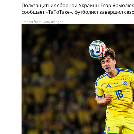
Полузащитник сборной Украины Егор Ярмолюк 
Турниры
сообщает «ТаТоТаке», футболист завершил сез
Чемпионат Мира
Украина. Премьер-Лига
Embed from Getty Images
Украина. Первая Лига
Лига Чемпионов
Англия. Премьер Лига
Испания. Ла Лига
Другие Турниры >>>
Таблицы
Таблицы групп Чемпионата Мира
Украина. Премьер-Лига
Украина. Первая Лига
Лига Чемпионов. Таблицы групп
Англия. Премьер-Лига
Испания. Ла Лига
Все таблицы >>>
Рейтинги
Рейтинг стран УЕФА
Рейтинг клубов УЕФА
Рейтинг ФИФА