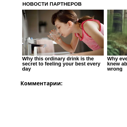
Украина. Первая Лига
Лига Чемпионов
Англия. Премьер Лига
Испания. Ла Лига
Другие Турниры >>>
Таблицы
Таблицы групп Чемпионата Мира
Украина. Премьер-Лига
Украина. Первая Лига
Лига Чемпионов. Таблицы групп
Англия. Премьер-Лига
Испания. Ла Лига
Все таблицы >>>
Комментарии:
Рейтинги
Рейтинг стран УЕФА
Рейтинг клубов УЕФА
Рейтинг ФИФА
ТВ программа