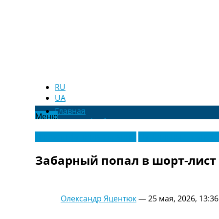
RU
UA
Главная
Меню
Новости футбола
Видео
Новости футбола Украины
Футбольные трансф
Трансферы
Новости футбола Украины
Забарный попал в шорт-лист
Последние комментарии
Конкурс прогнозов
Логин
Рейтинги
Олександр Яцентюк
—
25 мая, 2026, 13:36
Правила
Коллективный прогноз