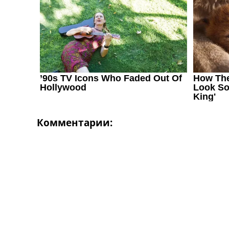
Украина. Первая Лига
Лига Чемпионов
Англия. Премьер Лига
Испания. Ла Лига
Другие Турниры >>>
Таблицы
Таблицы групп Чемпионата Мира
Украина. Премьер-Лига
Украина. Первая Лига
Лига Чемпионов. Таблицы групп
Англия. Премьер-Лига
Комментарии:
Испания. Ла Лига
Все таблицы >>>
Рейтинги
Рейтинг стран УЕФА
Рейтинг клубов УЕФА
Рейтинг ФИФА
ТВ программа