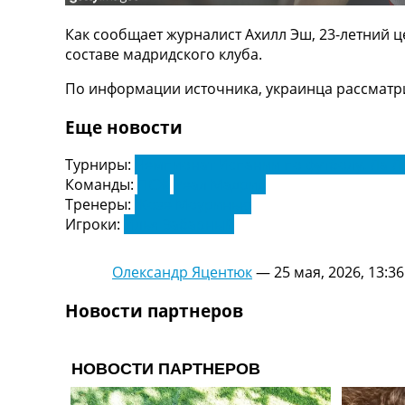
ТВ программа
Как сообщает журналист Ахилл Эш, 23-летний 
RU
составе мадридского клуба.
UA
По информации источника, украинца рассматри
Categories
Еще новости
Главная
Новости футбола
Турниры:
Чемпионат Испании по футболу. Ла Л
Видео
Команды:
ПСЖ
Реал Мадрид
Трансферы
Тренеры:
Жозе Моуринью
Новости футбола Украины
Игроки:
Илья Забарный
Последние комментарии
Конкурс прогнозов
Олександр Яцентюк
—
25 мая, 2026, 13:36
Логин
Рейтинги
Новости партнеров
Правила
Коллективный прогноз
Турниры
Чемпионат Мира
Украина. Премьер-Лига