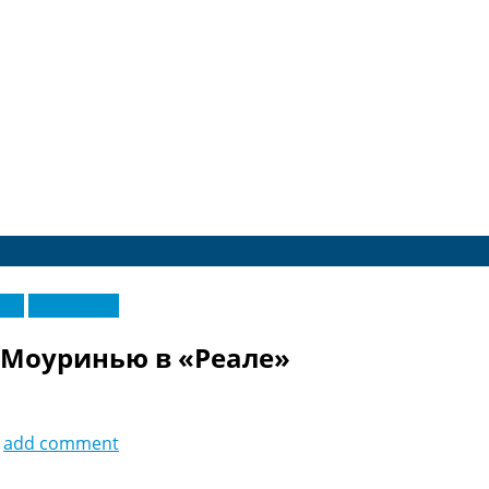
еры
Эксклюзив
 Моуринью в «Реале»
add comment