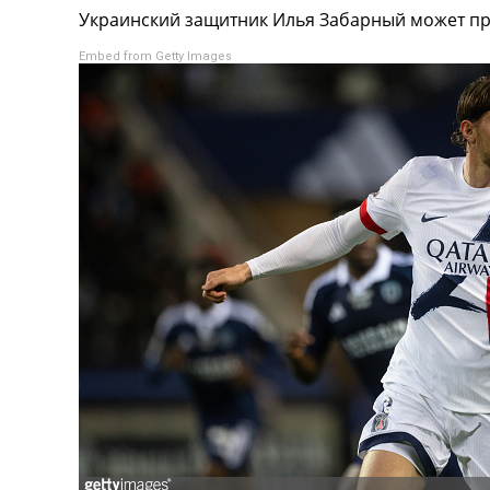
Украинский защитник Илья Забарный может пр
Турниры
Чемпионат Мира
Embed from Getty Images
Украина. Премьер-Лига
Украина. Первая Лига
Лига Чемпионов
Англия. Премьер Лига
Испания. Ла Лига
Другие Турниры >>>
Таблицы
Таблицы групп Чемпионата Мира
Украина. Премьер-Лига
Украина. Первая Лига
Лига Чемпионов. Таблицы групп
Англия. Премьер-Лига
Испания. Ла Лига
Все таблицы >>>
Рейтинги
Рейтинг стран УЕФА
Рейтинг клубов УЕФА
Рейтинг ФИФА