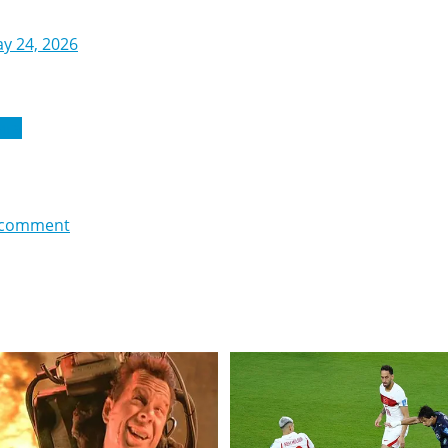
y 24, 2026
ига
 comment