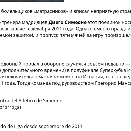
 болельщиков «матрасников» и вписал неприятную стран
о тренера мадридцев
Диего Симеоне
этот поединок нос
озглавляет с декабря 2011 года. Однако вместо праздни
емой защитой, и пропуск пяти мячей за игру произоше
одобный провал в обороне случился совсем недавно — в
ле дополнительного времени) в полуфинале Суперкубка 
 исключительно матчи чемпионата Испании, то в послед
11 года. Тогда команда под руководством Грегорио Ман
ntra del Atlético de Simeone:
prórroga)
rtido de Liga desde septiembre de 2011: