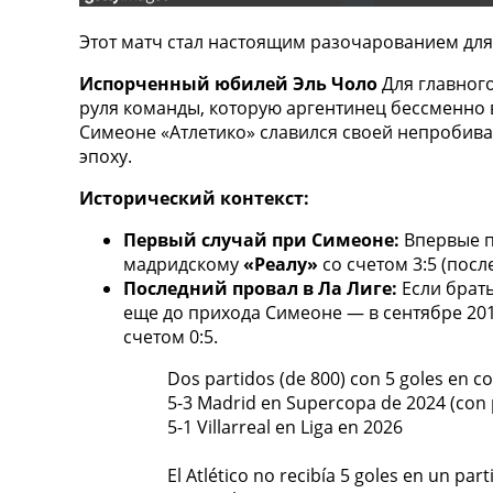
ТВ программа
Этот матч стал настоящим разочарованием для
RU
UA
Испорченный юбилей Эль Чоло
Для главног
руля команды, которую аргентинец бессменно в
Categories
Симеоне «Атлетико» славился своей непробива
эпоху.
Главная
Новости футбола
Исторический контекст:
Видео
Первый случай при Симеоне:
Впервые п
Трансферы
мадридскому
«Реалу»
со счетом 3:5 (пос
Новости футбола Украины
Последний провал в Ла Лиге:
Если брать
Последние комментарии
еще до прихода Симеоне — в сентябре 20
Конкурс прогнозов
счетом 0:5.
Логин
Рейтинги
Dos partidos (de 800) con 5 goles en co
Правила
5-3 Madrid en Supercopa de 2024 (con 
Коллективный прогноз
5-1 Villarreal en Liga en 2026
Турниры
Чемпионат Мира
El Atlético no recibía 5 goles en un pa
Украина. Премьер-Лига