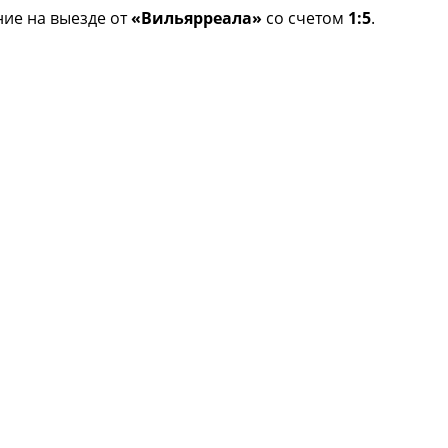
ие на выезде от
«Вильярреала»
со счетом
1:5
.