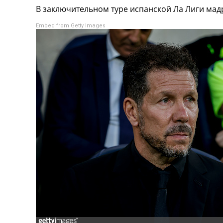
В заключительном туре испанской Ла Лиги ма
Турниры
Чемпионат Мира
Embed from Getty Images
Украина. Премьер-Лига
Украина. Первая Лига
Лига Чемпионов
Англия. Премьер Лига
Испания. Ла Лига
Другие Турниры >>>
Таблицы
Таблицы групп Чемпионата Мира
Украина. Премьер-Лига
Украина. Первая Лига
Лига Чемпионов. Таблицы групп
Англия. Премьер-Лига
Испания. Ла Лига
Все таблицы >>>
Рейтинги
Рейтинг стран УЕФА
Рейтинг клубов УЕФА
Рейтинг ФИФА