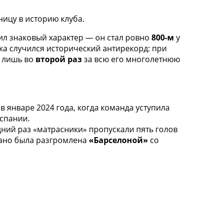
ицу в историю клуба.
ил знаковый характер — он стал ровно
800-м
у
ка случился исторический антирекорд: при
л лишь во
второй раз
за всю его многолетнюю
 январе 2024 года, когда команда уступила
Испании.
ний раз «матрасники» пропускали пять голов
сано была разгромлена
«Барселоной»
со