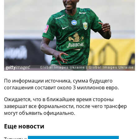
Рейтинг ФИФА
ТВ программа
RU
UA
Categories
Главная
Новости футбола
Видео
Трансферы
По информации источника, сумма будущего
Новости футбола Украины
соглашения составит около 3 миллионов евро.
Последние комментарии
Конкурс прогнозов
Ожидается, что в ближайшее время стороны
Логин
завершат все формальности, после чего трансфер
Рейтинги
могут объявить официально.
Правила
Коллективный прогноз
Еще новости
Турниры
Чемпионат Мира