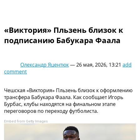
Коллективный прогноз
Турниры
Чемпионат Мира
Украина. Премьер-Лига
«Виктория» Пльзень близок к
Украина. Первая Лига
подписанию Бабукара Фаала
Лига Чемпионов
Англия. Премьер Лига
Испания. Ла Лига
Другие Турниры >>>
Олександр Яцентюк
—
26 мая, 2026, 13:21
add
Таблицы
comment
Таблицы групп Чемпионата Мира
Украина. Премьер-Лига
Украина. Первая Лига
Чешская «Виктория» Пльзень близок к оформлению
Лига Чемпионов. Таблицы групп
трансфера Бабукара Фаала. Как сообщает Игорь
Англия. Премьер-Лига
Бурбас, клубы находятся на финальном этапе
Испания. Ла Лига
переговоров по переходу футболиста.
Все таблицы >>>
Embed from Getty Images
Рейтинги
Рейтинг стран УЕФА
Рейтинг клубов УЕФА