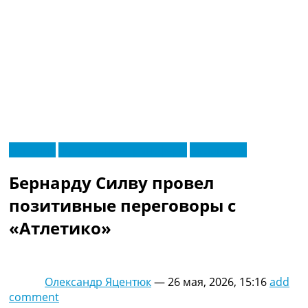
RU
Испания
Футбольные трансферы
Эксклюзив
UA
Главная
Меню
Бернарду Силву провел
Новости футбола
Видео
позитивные переговоры с
Трансферы
«Атлетико»
Новости футбола Украины
Последние комментарии
Конкурс прогнозов
Логин
Олександр Яцентюк
—
26 мая, 2026, 15:16
add
Рейтинги
comment
Правила