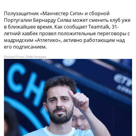
Коллективный прогноз
Турниры
Полузащитник «Манчестер Сити» и сборной
Чемпионат Мира
Португалии Бернарду Силва может сменить клуб уже
Украина. Премьер-Лига
в ближайшее время. Как сообщает Teamtalk, 31-
Украина. Первая Лига
летний хавбек провел положительные переговоры с
Лига Чемпионов
мадридским «Атлетико», активно работающим над
Англия. Премьер Лига
его подписанием.
Испания. Ла Лига
Embed from Getty Images
Другие Турниры >>>
Таблицы
Таблицы групп Чемпионата Мира
Украина. Премьер-Лига
Украина. Первая Лига
Лига Чемпионов. Таблицы групп
Англия. Премьер-Лига
Испания. Ла Лига
Все таблицы >>>
Рейтинги
Рейтинг стран УЕФА
Рейтинг клубов УЕФА