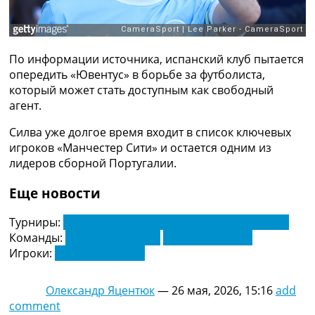
Рейтинг ФИФА
ТВ программа
RU
По информации источника, испанский клуб пытается
UA
опередить «Ювентус» в борьбе за футболиста,
который может стать доступным как свободный
Categories
агент.
Главная
Силва уже долгое время входит в список ключевых
Новости футбола
игроков «Манчестер Сити» и остается одним из
Видео
лидеров сборной Португалии.
Трансферы
Новости футбола Украины
Еще новости
Последние комментарии
Конкурс прогнозов
Турниры:
Чемпионат Испании по футболу. Ла Лига
Логин
Команды:
Атлетико Мадрид
Манчестер Сити
Рейтинги
Игроки:
Бернардо Силва
Правила
Коллективный прогноз
Олександр Яцентюк
—
26 мая, 2026, 15:16
add
Турниры
comment
Чемпионат Мира