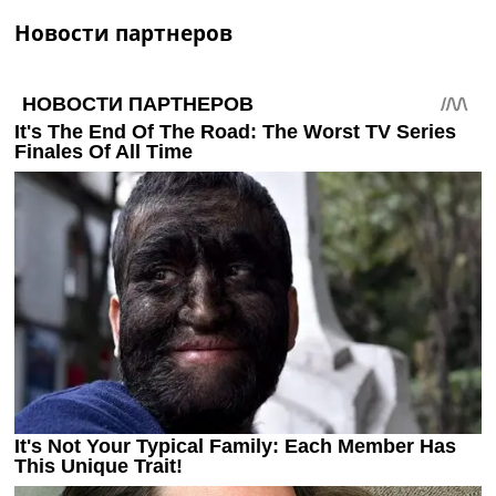
Украина. Премьер-Лига
Новости партнеров
Украина. Первая Лига
Лига Чемпионов
Англия. Премьер Лига
Испания. Ла Лига
Другие Турниры >>>
Таблицы
Таблицы групп Чемпионата Мира
Украина. Премьер-Лига
Украина. Первая Лига
Лига Чемпионов. Таблицы групп
Англия. Премьер-Лига
Испания. Ла Лига
Все таблицы >>>
Рейтинги
Рейтинг стран УЕФА
Рейтинг клубов УЕФА
Рейтинг ФИФА
ТВ программа