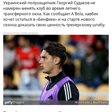
Украинский полузащитник Георгий Судаков не
Коллективный прогноз
намерен менять клуб во время летнего
Турниры
трансферного окна. Как сообщает A Bola, хавбек
Чемпионат Мира
хочет остаться в «Бенфике» и на старте нового
Украина. Премьер-Лига
сезона доказать свою ценность тренерскому штабу.
Украина. Первая Лига
Лига Чемпионов
Embed from Getty Images
Англия. Премьер Лига
Испания. Ла Лига
Другие Турниры >>>
Таблицы
Таблицы групп Чемпионата Мира
Украина. Премьер-Лига
Украина. Первая Лига
Лига Чемпионов. Таблицы групп
Англия. Премьер-Лига
Испания. Ла Лига
Все таблицы >>>
Рейтинги
Рейтинг стран УЕФА
Рейтинг клубов УЕФА