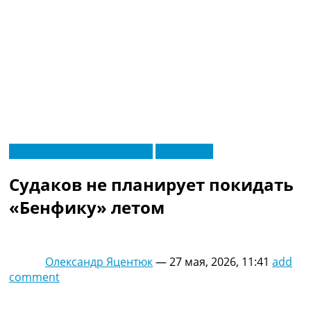
RU
Новости футбола Украины
Эксклюзив
UA
Главная
Меню
Судаков не планирует покидать
Новости футбола
Видео
«Бенфику» летом
Трансферы
Новости футбола Украины
Последние комментарии
Олександр Яцентюк
—
27 мая, 2026, 11:41
add
Конкурс прогнозов
comment
Логин
Рейтинги
Правила