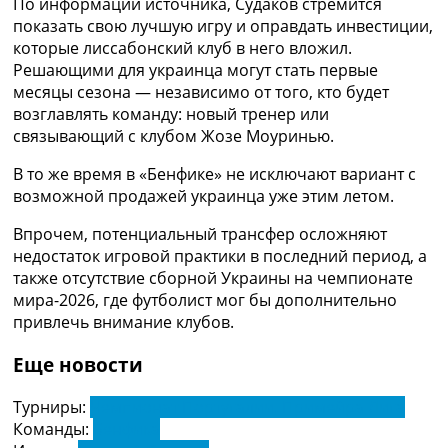
По информации источника, Судаков стремится
Рейтинг ФИФА
показать свою лучшую игру и оправдать инвестиции,
ТВ программа
которые лиссабонский клуб в него вложил.
Решающими для украинца могут стать первые
RU
месяцы сезона — независимо от того, кто будет
UA
возглавлять команду: новый тренер или
Categories
связывающий с клубом Жозе Моуринью.
В то же время в «Бенфике» не исключают вариант с
Главная
возможной продажей украинца уже этим летом.
Новости футбола
Видео
Впрочем, потенциальный трансфер осложняют
Трансферы
недостаток игровой практики в последний период, а
Новости футбола Украины
также отсутствие сборной Украины на чемпионате
Последние комментарии
мира-2026, где футболист мог бы дополнительно
Конкурс прогнозов
привлечь внимание клубов.
Логин
Рейтинги
Еще новости
Правила
Коллективный прогноз
Турниры:
Чемпионат Португалии. Примейра Лига
Турниры
Команды:
Бенфика
Чемпионат Мира