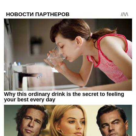
Украина. Премьер-Лига
Украина. Первая Лига
Лига Чемпионов
Англия. Премьер Лига
Испания. Ла Лига
Другие Турниры >>>
Таблицы
Таблицы групп Чемпионата Мира
Украина. Премьер-Лига
Украина. Первая Лига
Лига Чемпионов. Таблицы групп
Англия. Премьер-Лига
Испания. Ла Лига
Все таблицы >>>
Рейтинги
Рейтинг стран УЕФА
Рейтинг клубов УЕФА
Рейтинг ФИФА
ТВ программа