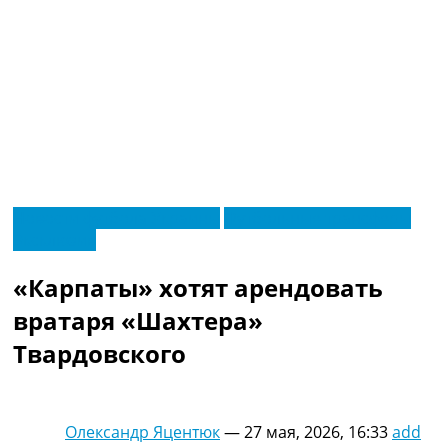
RU
Новости футбола Украины
Футбольные трансферы
UA
Эксклюзив
Главная
Меню
Новости футбола
«Карпаты» хотят арендовать
Видео
Трансферы
вратаря «Шахтера»
Новости футбола Украины
Твардовского
Последние комментарии
Конкурс прогнозов
Логин
Рейтинги
Олександр Яцентюк
—
27 мая, 2026, 16:33
add
Правила