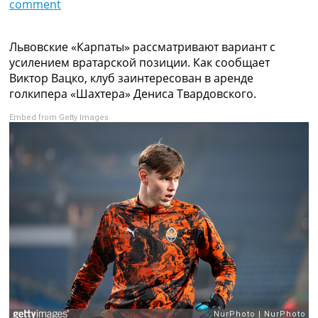
comment
Коллективный прогноз
Турниры
Чемпионат Мира
Львовские «Карпаты» рассматривают вариант с
Украина. Премьер-Лига
усилением вратарской позиции. Как сообщает
Украина. Первая Лига
Виктор Вацко, клуб заинтересован в аренде
Лига Чемпионов
голкипера «Шахтера» Дениса Твардовского.
Англия. Премьер Лига
Embed from Getty Images
Испания. Ла Лига
Другие Турниры >>>
Таблицы
Таблицы групп Чемпионата Мира
Украина. Премьер-Лига
Украина. Первая Лига
Лига Чемпионов. Таблицы групп
Англия. Премьер-Лига
Испания. Ла Лига
Все таблицы >>>
Рейтинги
Рейтинг стран УЕФА
Рейтинг клубов УЕФА