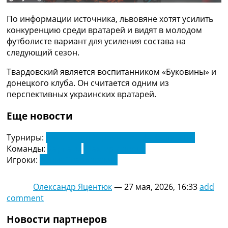
Рейтинг ФИФА
ТВ программа
По информации источника, львовяне хотят усилить
конкуренцию среди вратарей и видят в молодом
RU
футболисте вариант для усиления состава на
UA
следующий сезон.
Categories
Твардовский является воспитанником «Буковины» и
донецкого клуба. Он считается одним из
Главная
перспективных украинских вратарей.
Новости футбола
Видео
Еще новости
Трансферы
Новости футбола Украины
Турниры:
Чемпионат Украины по футболу. УПЛ
Последние комментарии
Команды:
Карпаты
Шахтер Донецк
Конкурс прогнозов
Игроки:
Денис Твардовский
Логин
Рейтинги
Олександр Яцентюк
—
27 мая, 2026, 16:33
add
Правила
comment
Коллективный прогноз
Турниры
Новости партнеров
Чемпионат Мира