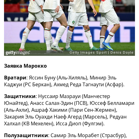
Рейтинг ФИФА
ТВ программа
RU
UA
Categories
Главная
Новости футбола
Заявка Марокко
Видео
Трансферы
Вратари
: Яссин Буну (Аль-Хиляль), Минир Эль
Новости футбола Украины
Каджуи (РС Беркан), Ахмед Реда Тагнаути (Асфар).
Последние комментарии
Конкурс прогнозов
Защитники
: Нуссаир Мазрауи (Манчестер
Логин
Юнайтед), Анасс Салах-Эдин (ПСВ), Юссеф Белламари
Рейтинги
(Аль-Ахли), Ашраф Хакими (Пари Сен-Жермен),
Правила
Закария Эль Оуахди Наеф Агерд (Марсель), Редуан
Коллективный прогноз
Халхал (КВ Мехелен), Исса Диоп (Фулгэм).
Турниры
Полузащитники
: Самир Эль Морабет (Страсбур),
Чемпионат Мира