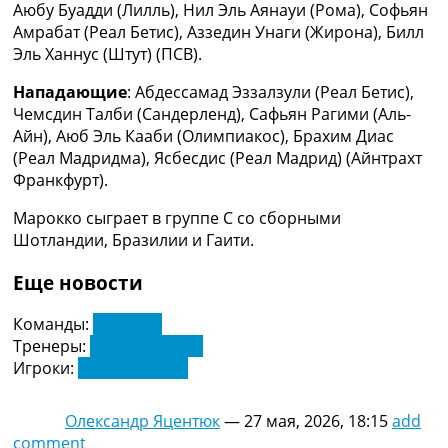
Аюбу Буадди (Лилль), Нил Эль Аянауи (Рома), Софьян
Украина. Премьер-Лига
Амрабат (Реал Бетис), Аззедин Унаги (Жирона), Билл
Украина. Первая Лига
Эль Ханнус (Штут) (ПСВ).
Лига Чемпионов
Англия. Премьер Лига
Нападающие
: Абдессамад Эззалзули (Реал Бетис),
Испания. Ла Лига
Чемсдин Талби (Сандерленд), Сафьян Рагими (Аль-
Другие Турниры >>>
Айн), Аюб Эль Кааби (Олимпиакос), Брахим Диас
Таблицы
(Реал Мадридма), Ясбесдис (Реал Мадрид) (Айнтрахт
Таблицы групп Чемпионата Мира
Франкфурт).
Украина. Премьер-Лига
Украина. Первая Лига
Марокко сыграет в группе С со сборными
Лига Чемпионов. Таблицы групп
Шотландии, Бразилии и Гаити.
Англия. Премьер-Лига
Испания. Ла Лига
Еще новости
Все таблицы >>>
Рейтинги
Команды:
Марокко
Рейтинг стран УЕФА
Тренеры:
Валид Реграги
Рейтинг клубов УЕФА
Игроки:
Ахраф Хакими
Рейтинг ФИФА
ТВ программа
Олександр Яцентюк
—
27 мая, 2026, 18:15
add
comment