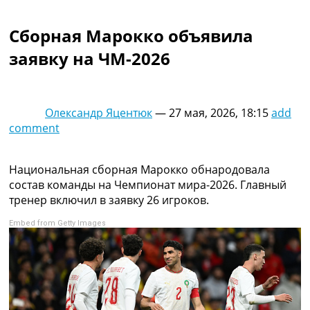
Коллективный прогноз
Турниры
Сборная Марокко объявила
Чемпионат Мира
заявку на ЧМ-2026
Украина. Премьер-Лига
Украина. Первая Лига
Лига Чемпионов
Англия. Премьер Лига
Олександр Яцентюк
—
27 мая, 2026, 18:15
add
Испания. Ла Лига
comment
Другие Турниры >>>
Таблицы
Таблицы групп Чемпионата Мира
Национальная сборная Марокко обнародовала
Украина. Премьер-Лига
состав команды на Чемпионат мира-2026. Главный
Украина. Первая Лига
тренер включил в заявку 26 игроков.
Лига Чемпионов. Таблицы групп
Embed from Getty Images
Англия. Премьер-Лига
Испания. Ла Лига
Все таблицы >>>
Рейтинги
Рейтинг стран УЕФА
Рейтинг клубов УЕФА