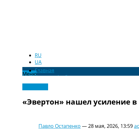
RU
UA
Главная
Меню
Новости футбола
Видео
Эксклюзив
Трансферы
Новости футбола Украины
«Эвертон» нашел усиление в
Последние комментарии
Конкурс прогнозов
Логин
Рейтинги
Павло Остапенко
—
28 мая, 2026, 13:59
a
Правила
Коллективный прогноз