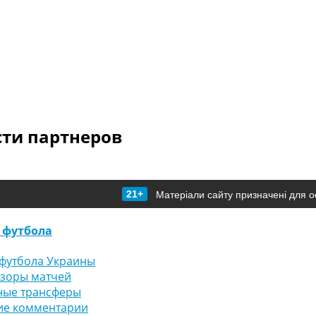
сти партнеров
21+
Матеріали сайту призначені для о
 футбола
футбола Украины
бзоры матчей
ные трансферы
ие комментарии