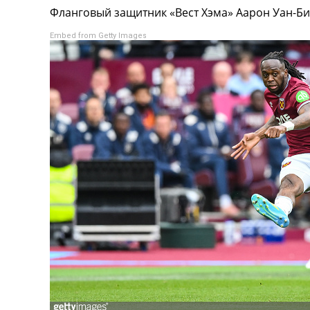
Фланговый защитник «Вест Хэма» Аарон Уан-Би
Турниры
Чемпионат Мира
Embed from Getty Images
Украина. Премьер-Лига
Украина. Первая Лига
Лига Чемпионов
Англия. Премьер Лига
Испания. Ла Лига
Другие Турниры >>>
Таблицы
Таблицы групп Чемпионата Мира
Украина. Премьер-Лига
Украина. Первая Лига
Лига Чемпионов. Таблицы групп
Англия. Премьер-Лига
Испания. Ла Лига
Все таблицы >>>
Рейтинги
Рейтинг стран УЕФА
Рейтинг клубов УЕФА
Рейтинг ФИФА