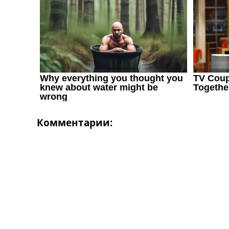
Украина. Первая Лига
Лига Чемпионов
Англия. Премьер Лига
Испания. Ла Лига
Другие Турниры >>>
Таблицы
Таблицы групп Чемпионата Мира
Украина. Премьер-Лига
Украина. Первая Лига
Лига Чемпионов. Таблицы групп
Англия. Премьер-Лига
Комментарии:
Испания. Ла Лига
Все таблицы >>>
Рейтинги
Рейтинг стран УЕФА
Рейтинг клубов УЕФА
Рейтинг ФИФА
ТВ программа