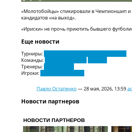
ТВ программа
«Молотобойцы» спикировали в Чемпионшип и ло
RU
кандидатов «на выход».
UA
«Ириски» не прочь приютить бывшего футболис
Categories
Еще новости
Главная
Новости футбола
Турниры:
Чемпионат Англии по футболу. АПЛ
Видео
Команды:
Вест Хэм Юнайтед
Эвертон
Трансферы
Тренеры:
Дэвид Мойес
Новости футбола Украины
Игроки:
Аарон Ван-Биссака
Последние комментарии
Конкурс прогнозов
Павло Остапенко
—
28 мая, 2026, 13:59
a
Логин
Рейтинги
Новости партнеров
Правила
Коллективный прогноз
Турниры
Чемпионат Мира
Украина. Премьер-Лига