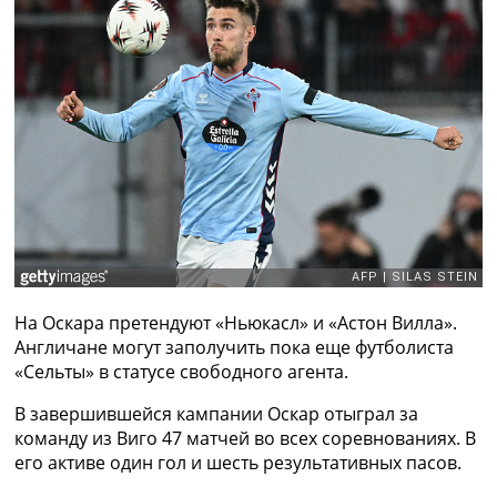
Рейтинг ФИФА
ТВ программа
RU
UA
Categories
Главная
Новости футбола
Видео
Трансферы
Новости футбола Украины
Последние комментарии
На Оскара претендуют «Ньюкасл» и «Астон Вилла».
Конкурс прогнозов
Англичане могут заполучить пока еще футболиста
Логин
«Сельты» в статусе свободного агента.
Рейтинги
В завершившейся кампании Оскар отыграл за
Правила
команду из Виго 47 матчей во всех соревнованиях. В
Коллективный прогноз
его активе один гол и шесть результативных пасов.
Турниры
Чемпионат Мира