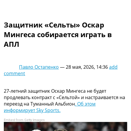
Коллективный прогноз
Турниры
Чемпионат Мира
Защитник «Сельты» Оскар
Украина. Премьер-Лига
Украина. Первая Лига
Мингеса собирается играть в
Лига Чемпионов
АПЛ
Англия. Премьер Лига
Испания. Ла Лига
Другие Турниры >>>
Таблицы
Павло Остапенко
—
28 мая, 2026, 14:36
add
Таблицы групп Чемпионата Мира
comment
Украина. Премьер-Лига
Украина. Первая Лига
Лига Чемпионов. Таблицы групп
27-летний защитник Оскар Мингеса не будет
Англия. Премьер-Лига
продлевать контракт с «Сельтой» и настраивается на
Испания. Ла Лига
переезд на Туманный Альбион
. Об этом
Все таблицы >>>
информирует Sky Sports.
Рейтинги
Embed from Getty Images
Рейтинг стран УЕФА
Рейтинг клубов УЕФА