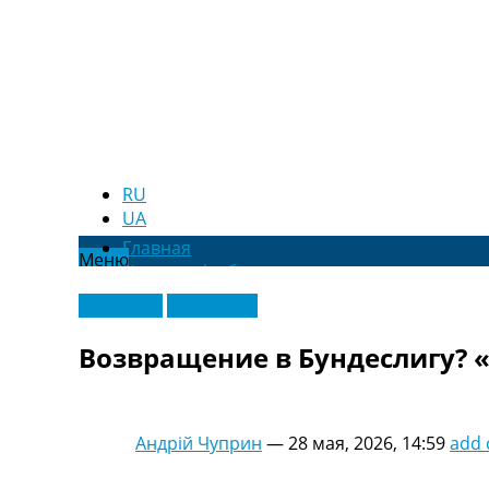
RU
UA
Главная
Меню
Новости футбола
Видео
Германия
Эксклюзив
Трансферы
Новости футбола Украины
Возвращение в Бундеслигу? 
Последние комментарии
Конкурс прогнозов
Логин
Рейтинги
Андрій Чуприн
—
28 мая, 2026, 14:59
add
Правила
Коллективный прогноз