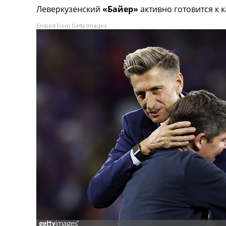
Леверкузенский
«Байер»
активно готовится к 
Турниры
Чемпионат Мира
Embed from Getty Images
Украина. Премьер-Лига
Украина. Первая Лига
Лига Чемпионов
Англия. Премьер Лига
Испания. Ла Лига
Другие Турниры >>>
Таблицы
Таблицы групп Чемпионата Мира
Украина. Премьер-Лига
Украина. Первая Лига
Лига Чемпионов. Таблицы групп
Англия. Премьер-Лига
Испания. Ла Лига
Все таблицы >>>
Рейтинги
Рейтинг стран УЕФА
Рейтинг клубов УЕФА
Рейтинг ФИФА