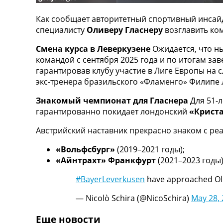
ТВ программа
Как сообщает авторитетный спортивный инсай
RU
специалисту
Оливеру Гласнеру
возглавить ко
UA
Смена курса в Леверкузене
Ожидается, что 
Categories
командой с сентября 2025 года и по итогам з
гарантировав клубу участие в Лиге Европы на
Главная
экс-тренера бразильского «Фламенго» Филипе 
Новости футбола
Видео
Знакомый чемпионат для Гласнера
Для 51-
Трансферы
гарантированно покидает лондонский
«Криста
Новости футбола Украины
Австрийский наставник прекрасно знаком с ре
Последние комментарии
Конкурс прогнозов
«Вольфсбург»
(2019–2021 годы);
Логин
«Айнтрахт» Франкфурт
(2021–2023 годы)
Рейтинги
Правила
#BayerLeverkusen
have approached Ol
Коллективный прогноз
— Nicolò Schira (@NicoSchira)
May 28,
Турниры
Чемпионат Мира
Еще новости
Украина. Премьер-Лига