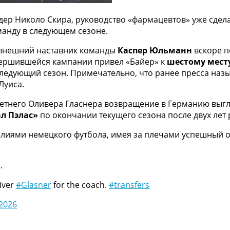
дер Николо Скира, руководство «фармацевтов» уже сде
манду в следующем сезоне.
нынешний наставник команды
Каспер Юльманн
вскоре п
авершившейся кампании привел «Байер» к
шестому мест
 следующий сезон. Примечательно, что ранее пресса н
Луиса.
летнего Оливера Гласнера возвращение в Германию выг
л Пэлас»
по окончании текущего сезона после двух лет 
алиями немецкого футбола, имея за плечами успешный о
.
iver
#Glasner
for the coach.
#transfers
 2026