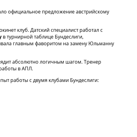
лало официальное предложение австрийскому
окинет клуб. Датский специалист работал с
у
в турнирной таблице Бундеслиги,
азывала главным фаворитом на замену Юльманну
лядит абсолютно логичным шагом. Тренер
работы в АПЛ.
пыт работы с двумя клубами Бундеслиги: