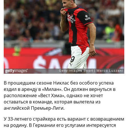
Рейтинг ФИФА
ТВ программа
RU
UA
Categories
Главная
Новости футбола
Видео
Трансферы
Новости футбола Украины
Последние комментарии
В прошедшем сезоне Никлас без особого успеха
Конкурс прогнозов
ездил в аренду в «Милан». Он должен вернуться в
Логин
расположение «Вест Хэма», однако не хочет
Рейтинги
оставаться в команде, которая вылетела из
Правила
английской Премьер-Лиги.
Коллективный прогноз
У 33-летнего страйкера есть вариант с возвращением
Турниры
на родину. В Германии его услугами интересуется
Чемпионат Мира