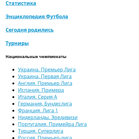
Статистика
Энциклопедия Футбола
Сегодня родились
Турниры
Национальные чемпионаты
Украина. Премьер Лига
Украина. Первая Лига
Англия. Премьер Лига
Испания. Примера
Италия. Серия А
Германия. Бундеслига
Франция. Лига 1
Нидерланды. Эредивизи
Португалия. Примейра Лига
Турция. Суперлига
Россия. Премьер-лига