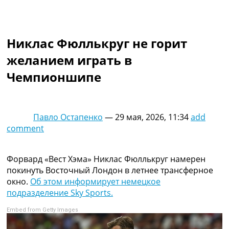
Коллективный прогноз
Турниры
Чемпионат Мира
Никлас Фюллькруг не горит
Украина. Премьер-Лига
Украина. Первая Лига
желанием играть в
Лига Чемпионов
Чемпионшипе
Англия. Премьер Лига
Испания. Ла Лига
Другие Турниры >>>
Таблицы
Павло Остапенко
—
29 мая, 2026, 11:34
add
Таблицы групп Чемпионата Мира
comment
Украина. Премьер-Лига
Украина. Первая Лига
Лига Чемпионов. Таблицы групп
Форвард «Вест Хэма» Никлас Фюллькруг намерен
Англия. Премьер-Лига
покинуть Восточный Лондон в летнее трансферное
Испания. Ла Лига
окно.
Об этом информирует немецкое
Все таблицы >>>
подразделение Sky Sports.
Рейтинги
Embed from Getty Images
Рейтинг стран УЕФА
Рейтинг клубов УЕФА