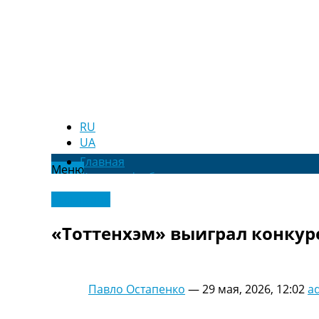
RU
UA
Главная
Меню
Новости футбола
Видео
Эксклюзив
Трансферы
Новости футбола Украины
«Тоттенхэм» выиграл конкур
Последние комментарии
Конкурс прогнозов
Логин
Рейтинги
Павло Остапенко
—
29 мая, 2026, 12:02
a
Правила
Коллективный прогноз