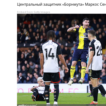
Центральный защитник «Борнмута» Маркос Сен
Турниры
Чемпионат Мира
Embed from Getty Images
Украина. Премьер-Лига
Украина. Первая Лига
Лига Чемпионов
Англия. Премьер Лига
Испания. Ла Лига
Другие Турниры >>>
Таблицы
Таблицы групп Чемпионата Мира
Украина. Премьер-Лига
Украина. Первая Лига
Лига Чемпионов. Таблицы групп
Англия. Премьер-Лига
Испания. Ла Лига
Все таблицы >>>
Рейтинги
Рейтинг стран УЕФА
Рейтинг клубов УЕФА
Рейтинг ФИФА