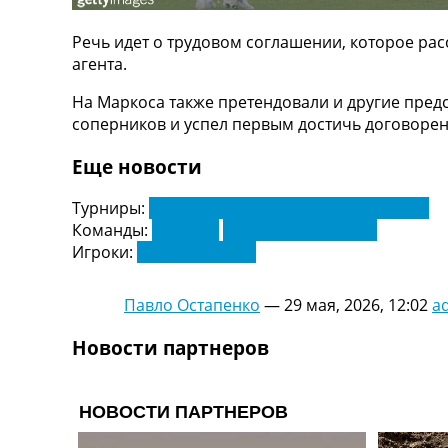
ТВ программа
Речь идет о трудовом соглашении, которое рас
RU
агента.
UA
На Маркоса также претендовали и другие предс
Categories
соперников и успел первым достичь договорен
Главная
Еще новости
Новости футбола
Видео
Турниры:
Чемпионат Англии по футболу. АПЛ
Трансферы
Команды:
Борнмут
Тоттенхэм Хотспурс
Новости футбола Украины
Игроки:
Маркос Сенези
Последние комментарии
Конкурс прогнозов
Павло Остапенко
—
29 мая, 2026, 12:02
a
Логин
Рейтинги
Новости партнеров
Правила
Коллективный прогноз
Турниры
Чемпионат Мира
Украина. Премьер-Лига