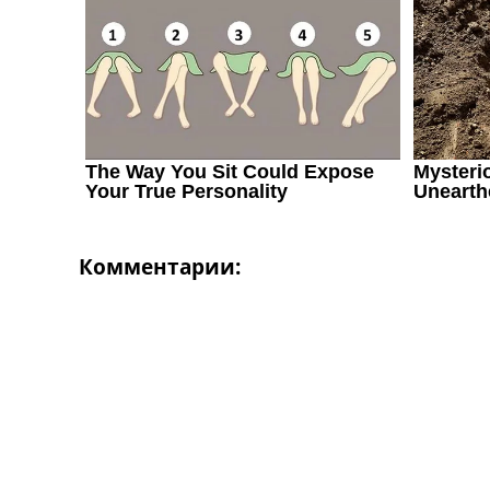
Украина. Первая Лига
Лига Чемпионов
Англия. Премьер Лига
Испания. Ла Лига
Другие Турниры >>>
Таблицы
Таблицы групп Чемпионата Мира
Украина. Премьер-Лига
Украина. Первая Лига
Лига Чемпионов. Таблицы групп
Англия. Премьер-Лига
Комментарии:
Испания. Ла Лига
Все таблицы >>>
Рейтинги
Рейтинг стран УЕФА
Рейтинг клубов УЕФА
Рейтинг ФИФА
ТВ программа