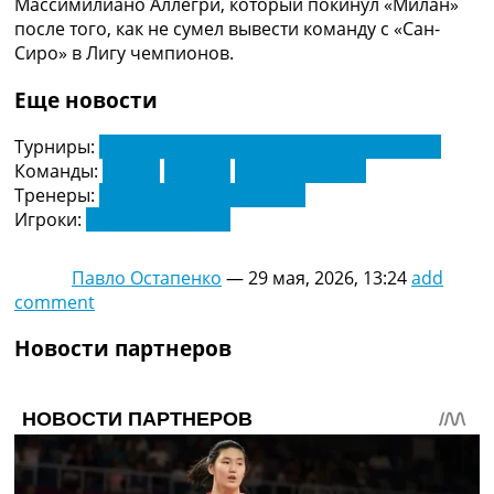
Массимилиано Аллегри, который покинул «Милан»
Украина. Премьер-Лига
после того, как не сумел вывести команду с «Сан-
Украина. Первая Лига
Сиро» в Лигу чемпионов.
Лига Чемпионов
Англия. Премьер Лига
Еще новости
Испания. Ла Лига
Другие Турниры >>>
Турниры:
Чемпионат Италии по футболу. Серия А
Таблицы
Команды:
Милан
Наполи
Ювентус Турин
Таблицы групп Чемпионата Мира
Тренеры:
Массимилиано Аллегри
Украина. Премьер-Лига
Игроки:
Душан Влахович
Украина. Первая Лига
Лига Чемпионов. Таблицы групп
Павло Остапенко
—
29 мая, 2026, 13:24
add
Англия. Премьер-Лига
comment
Испания. Ла Лига
Все таблицы >>>
Новости партнеров
Рейтинги
Рейтинг стран УЕФА
Рейтинг клубов УЕФА
Рейтинг ФИФА
ТВ программа