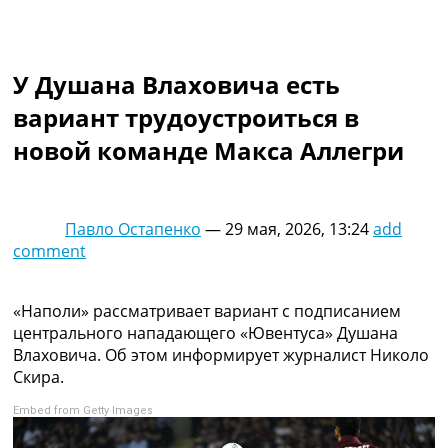
Коллективный прогноз
Турниры
Чемпионат Мира
У Душана Влаховича есть
Украина. Премьер-Лига
Украина. Первая Лига
вариант трудоустроиться в
Лига Чемпионов
новой команде Макса Аллегри
Англия. Премьер Лига
Испания. Ла Лига
Другие Турниры >>>
Таблицы
Павло Остапенко
—
29 мая, 2026, 13:24
add
Таблицы групп Чемпионата Мира
comment
Украина. Премьер-Лига
Украина. Первая Лига
Лига Чемпионов. Таблицы групп
«Наполи» рассматривает вариант с подписанием
Англия. Премьер-Лига
центрального нападающего «Ювентуса» Душана
Испания. Ла Лига
Влаховича. Об этом информирует журналист Николо
Все таблицы >>>
Скира.
Рейтинги
Embed from Getty Images
Рейтинг стран УЕФА
Рейтинг клубов УЕФА