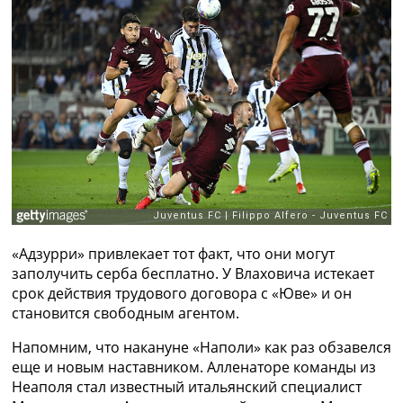
Рейтинг ФИФА
ТВ программа
RU
UA
Categories
Главная
Новости футбола
Видео
Трансферы
Новости футбола Украины
«Адзурри» привлекает тот факт, что они могут
Последние комментарии
заполучить серба бесплатно. У Влаховича истекает
Конкурс прогнозов
срок действия трудового договора с «Юве» и он
Логин
становится свободным агентом.
Рейтинги
Правила
Напомним, что накануне «Наполи» как раз обзавелся
Коллективный прогноз
еще и новым наставником. Алленаторе команды из
Турниры
Неаполя стал известный итальянский специалист
Чемпионат Мира