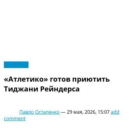
RU
Эксклюзив
UA
Главная
Меню
«Атлетико» готов приютить
Новости футбола
Видео
Тиджани Рейндерса
Трансферы
Новости футбола Украины
Последние комментарии
Павло Остапенко
—
29 мая, 2026, 15:07
add
Конкурс прогнозов
comment
Логин
Рейтинги
Правила