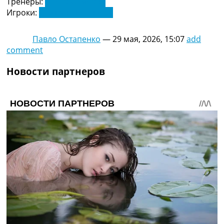
Тренеры:
Диего Симеоне
Украина. Премьер-Лига
Игроки:
Тиджани Рейндерс
Украина. Первая Лига
Лига Чемпионов
Павло Остапенко
—
29 мая, 2026, 15:07
add
Англия. Премьер Лига
comment
Испания. Ла Лига
Другие Турниры >>>
Новости партнеров
Таблицы
Таблицы групп Чемпионата Мира
Украина. Премьер-Лига
Украина. Первая Лига
Лига Чемпионов. Таблицы групп
Англия. Премьер-Лига
Испания. Ла Лига
Все таблицы >>>
Рейтинги
Рейтинг стран УЕФА
Рейтинг клубов УЕФА
Рейтинг ФИФА
ТВ программа