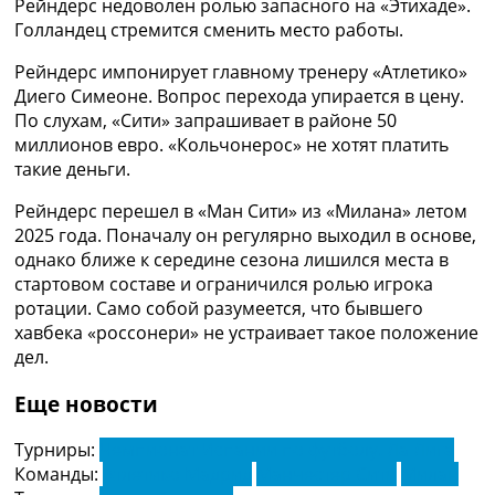
Рейндерс недоволен ролью запасного на «Этихаде».
Рейтинг ФИФА
Голландец стремится сменить место работы.
ТВ программа
Рейндерс импонирует главному тренеру «Атлетико»
RU
Диего Симеоне. Вопрос перехода упирается в цену.
UA
По слухам, «Сити» запрашивает в районе 50
миллионов евро. «Кольчонерос» не хотят платить
Categories
такие деньги.
Главная
Рейндерс перешел в «Ман Сити» из «Милана» летом
Новости футбола
2025 года. Поначалу он регулярно выходил в основе,
Видео
однако ближе к середине сезона лишился места в
Трансферы
стартовом составе и ограничился ролью игрока
Новости футбола Украины
ротации. Само собой разумеется, что бывшего
Последние комментарии
хавбека «россонери» не устраивает такое положение
Конкурс прогнозов
дел.
Логин
Рейтинги
Еще новости
Правила
Коллективный прогноз
Турниры:
Чемпионат Испании по футболу. Ла Лига
Турниры
Команды:
Атлетико Мадрид
Манчестер Сити
Милан
Чемпионат Мира