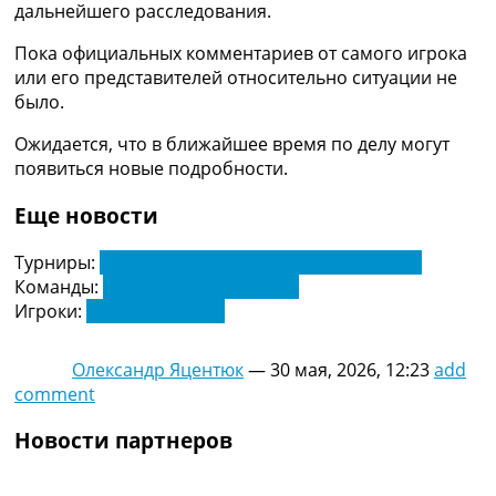
дальнейшего расследования.
Украина. Премьер-Лига
Украина. Первая Лига
Пока официальных комментариев от самого игрока
Лига Чемпионов
или его представителей относительно ситуации не
Англия. Премьер Лига
было.
Испания. Ла Лига
Другие Турниры >>>
Ожидается, что в ближайшее время по делу могут
Таблицы
появиться новые подробности.
Таблицы групп Чемпионата Мира
Украина. Премьер-Лига
Еще новости
Украина. Первая Лига
Лига Чемпионов. Таблицы групп
Турниры:
Чемпионат Нидерландов. Эредивизи
Англия. Премьер-Лига
Команды:
Фейеноорд Роттердам
Испания. Ла Лига
Игроки:
Рахим Стерлинг
Все таблицы >>>
Рейтинги
Олександр Яцентюк
—
30 мая, 2026, 12:23
add
Рейтинг стран УЕФА
comment
Рейтинг клубов УЕФА
Рейтинг ФИФА
Новости партнеров
ТВ программа