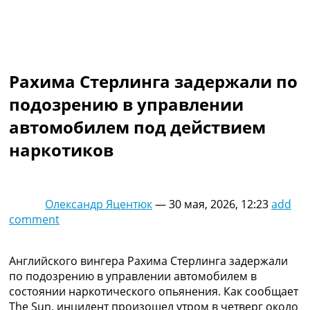
Коллективный прогноз
Турниры
Чемпионат Мира
Украина. Премьер-Лига
Украина. Первая Лига
Рахима Стерлинга задержали по
Лига Чемпионов
подозрению в управлении
Англия. Премьер Лига
Испания. Ла Лига
автомобилем под действием
Другие Турниры >>>
наркотиков
Таблицы
Таблицы групп Чемпионата Мира
Украина. Премьер-Лига
Украина. Первая Лига
Олександр Яцентюк
—
30 мая, 2026, 12:23
add
Лига Чемпионов. Таблицы групп
comment
Англия. Премьер-Лига
Испания. Ла Лига
Все таблицы >>>
Английского вингера Рахима Стерлинга задержали
Рейтинги
по подозрению в управлении автомобилем в
Рейтинг стран УЕФА
состоянии наркотического опьянения. Как сообщает
Рейтинг клубов УЕФА
The Sun, инцидент произошел утром в четверг около