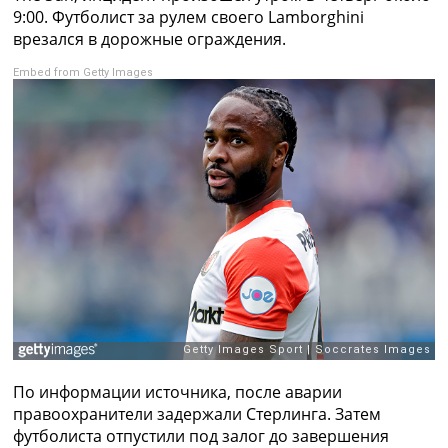
Рейтинг ФИФА
9:00. Футболист за рулем своего Lamborghini
ТВ программа
врезался в дорожные ограждения.
RU
Embed from Getty Images
UA
Categories
Главная
Новости футбола
Видео
Трансферы
Новости футбола Украины
Последние комментарии
Конкурс прогнозов
Логин
Рейтинги
Правила
По информации источника, после аварии
Коллективный прогноз
правоохранители задержали Стерлинга. Затем
Турниры
футболиста отпустили под залог до завершения
Чемпионат Мира