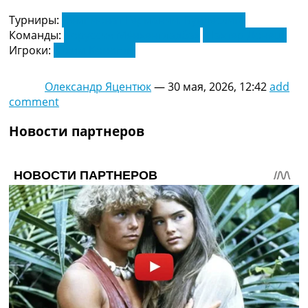
Турниры:
Чемпионат Германии. Бундеслига
Команды:
Боруссия Мёнхенгладбах
Шахтер Донецк
Игроки:
Юхим Конопля
Олександр Яцентюк
—
30 мая, 2026, 12:42
add
comment
Новости партнеров