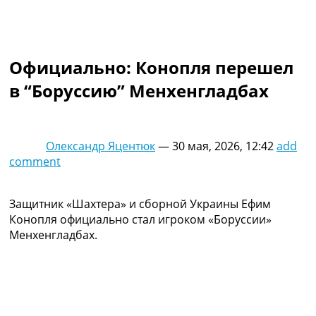
Коллективный прогноз
Турниры
Чемпионат Мира
Украина. Премьер-Лига
Официально: Конопля перешел
Украина. Первая Лига
в “Боруссию” Менхенгладбах
Лига Чемпионов
Англия. Премьер Лига
Испания. Ла Лига
Другие Турниры >>>
Олександр Яцентюк
—
30 мая, 2026, 12:42
add
Таблицы
comment
Таблицы групп Чемпионата Мира
Украина. Премьер-Лига
Украина. Первая Лига
Защитник «Шахтера» и сборной Украины Ефим
Лига Чемпионов. Таблицы групп
Конопля официально стал игроком «Боруссии»
Англия. Премьер-Лига
Менхенгладбах.
Испания. Ла Лига
Все таблицы >>>
Рейтинги
Рейтинг стран УЕФА
Рейтинг клубов УЕФА