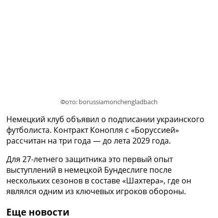
Украина. Премьер-Лига
Украина. Первая Лига
Лига Чемпионов
Англия. Премьер Лига
Испания. Ла Лига
Другие Турниры >>>
Таблицы
Таблицы групп Чемпионата Мира
Украина. Премьер-Лига
Фото: borussiamonchengladbach
Украина. Первая Лига
Лига Чемпионов. Таблицы групп
Немецкий клуб объявил о подписании украинского
Англия. Премьер-Лига
футболиста. Контракт Конопля с «Боруссией»
Испания. Ла Лига
рассчитан на три года — до лета 2029 года.
Все таблицы >>>
Рейтинги
Для 27-летнего защитника это первый опыт
Рейтинг стран УЕФА
выступлений в немецкой Бундеслиге после
Рейтинг клубов УЕФА
нескольких сезонов в составе «Шахтера», где он
Рейтинг ФИФА
являлся одним из ключевых игроков обороны.
ТВ программа
Еще новости