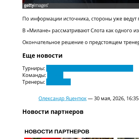
ТВ программа
RU
По информации источника, стороны уже ведут
UA
В «Милане» рассматривают Слота как одного из
Categories
Окончательное решение о предстоящем тренер
Главная
Еще новости
Новости футбола
Видео
Турниры:
Чемпионат Англии по футболу. АПЛ
Трансферы
Команды:
Милан
Новости футбола Украины
Тренеры:
Слот Арне
Последние комментарии
Конкурс прогнозов
Логин
Олександр Яцентюк
—
30 мая, 2026, 16:35
Рейтинги
Правила
Новости партнеров
Коллективный прогноз
Турниры
Чемпионат Мира
Украина. Премьер-Лига