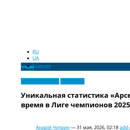
RU
UA
Главная
Меню
Новости футбола
Видео
Лига Чемпионов
Эксклюзив
Трансферы
Новости футбола Украины
Уникальная статистика «Арсе
Последние комментарии
время в Лиге чемпионов 2025
Конкурс прогнозов
Логин
Рейтинги
Правила
Андрій Чуприн
—
31 мая, 2026, 02:18
add
Коллективный прогноз