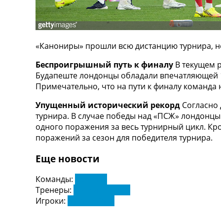
ТВ программа
RU
UA
«Канониры» прошли всю дистанцию турнира, н
Categories
Беспроигрышный путь к финалу
В текущем 
Будапеште лондонцы обладали впечатляющей 1
Главная
Примечательно, что на пути к финалу команда 
Новости футбола
Видео
Упущенный исторический рекорд
Согласно 
Трансферы
турнира. В случае победы над «ПСЖ» лондонцы 
Новости футбола Украины
одного поражения за весь турнирный цикл. Кро
Последние комментарии
поражений за сезон для победителя турнира.
Конкурс прогнозов
Логин
Еще новости
Рейтинги
Правила
Команды:
Арсенал
Коллективный прогноз
Тренеры:
Микель Артета
Турниры
Игроки:
Букайо Сака
Чемпионат Мира
Украина. Премьер-Лига