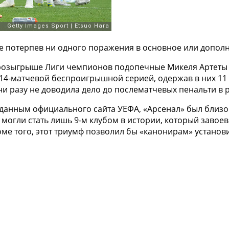
е потерпев ни одного поражения в основное или допол
розыгрыше Лиги чемпионов подопечные Микеля Артеты 
4-матчевой беспроигрышной серией, одержав в них 11 
ни разу не доводила дело до послематчевых пенальти в 
данным официального сайта УЕФА, «Арсенал» был близок
могли стать лишь 9-м клубом в истории, который завое
ме того, этот триумф позволил бы «канонирам» установ