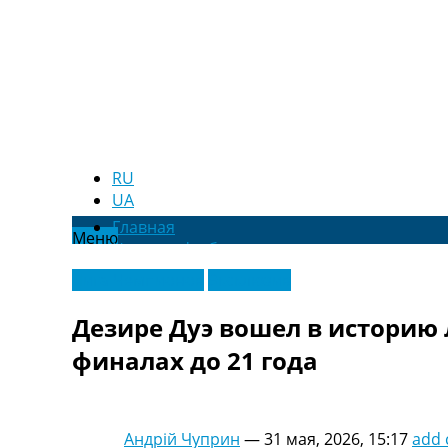
RU
UA
Главная
Меню
Новости футбола
Видео
Лига Чемпионов
Эксклюзив
Трансферы
Новости футбола Украины
Дезире Дуэ вошел в историю
Последние комментарии
финалах до 21 года
Конкурс прогнозов
Логин
Рейтинги
Правила
Андрій Чуприн
—
31 мая, 2026, 15:17
add
Коллективный прогноз