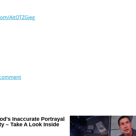
.com/AitQTZGjeg
 comment