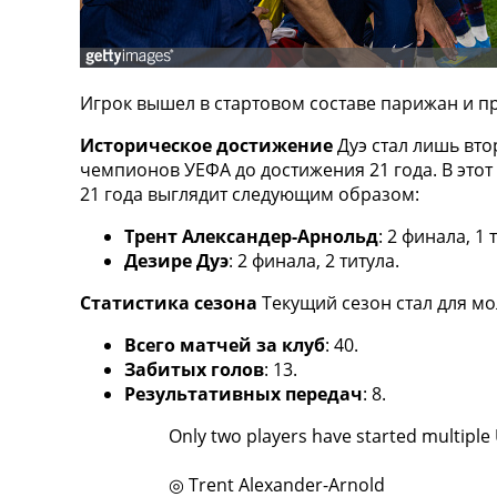
ТВ программа
RU
UA
Игрок вышел в стартовом составе парижан и пр
Categories
Историческое достижение
Дуэ стал лишь вто
чемпионов УЕФА до достижения 21 года. В этот
Главная
21 года выглядит следующим образом:
Новости футбола
Видео
Трент Александер-Арнольд
: 2 финала, 1 
Трансферы
Дезире Дуэ
: 2 финала, 2 титула.
Новости футбола Украины
Последние комментарии
Статистика сезона
Текущий сезон стал для м
Конкурс прогнозов
Всего матчей за клуб
: 40.
Логин
Забитых голов
: 13.
Рейтинги
Результативных передач
: 8.
Правила
Коллективный прогноз
Only two players have started multiple
Турниры
Чемпионат Мира
◎ Trent Alexander-Arnold
Украина. Премьер-Лига