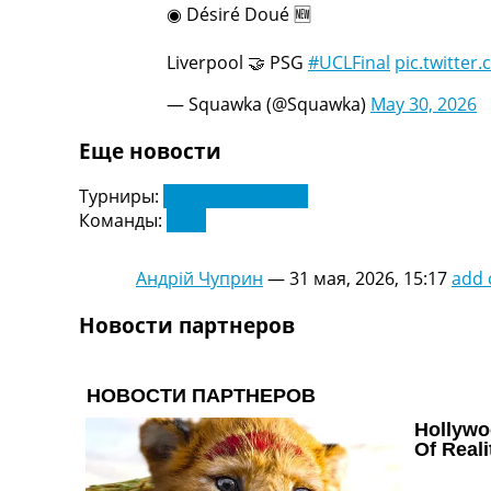
◉ Désiré Doué 🆕
Украина. Первая Лига
Лига Чемпионов
Liverpool 🤝 PSG
#UCLFinal
pic.twitter
Англия. Премьер Лига
Испания. Ла Лига
— Squawka (@Squawka)
May 30, 2026
Другие Турниры >>>
Таблицы
Еще новости
Таблицы групп Чемпионата Мира
Украина. Премьер-Лига
Турниры:
Лига Чемпионов
Украина. Первая Лига
Команды:
ПСЖ
Лига Чемпионов. Таблицы групп
Англия. Премьер-Лига
Андрій Чуприн
—
31 мая, 2026, 15:17
add
Испания. Ла Лига
Все таблицы >>>
Новости партнеров
Рейтинги
Рейтинг стран УЕФА
Рейтинг клубов УЕФА
Рейтинг ФИФА
ТВ программа