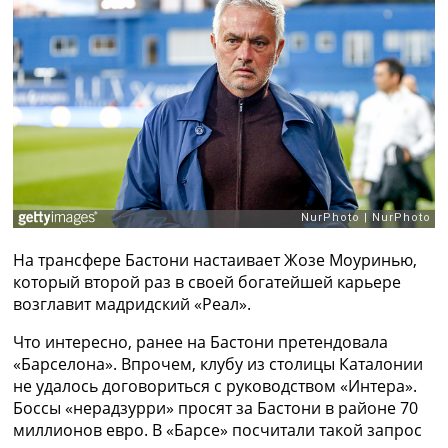
Рейтинг ФИФА
ТВ программа
RU
UA
Categories
Главная
Новости футбола
Видео
Трансферы
На трансфере Бастони настаивает Жозе Моуринью,
Новости футбола Украины
который второй раз в своей богатейшей карьере
Последние комментарии
возглавит мадридский «Реал».
Конкурс прогнозов
Логин
Что интересно, ранее на Бастони претендовала
Рейтинги
«Барселона». Впрочем, клубу из столицы Каталонии
Правила
не удалось договориться с руководством «Интера».
Коллективный прогноз
Боссы «нерадзурри» просят за Бастони в районе 70
Турниры
миллионов евро. В «Барсе» посчитали такой запрос
Чемпионат Мира