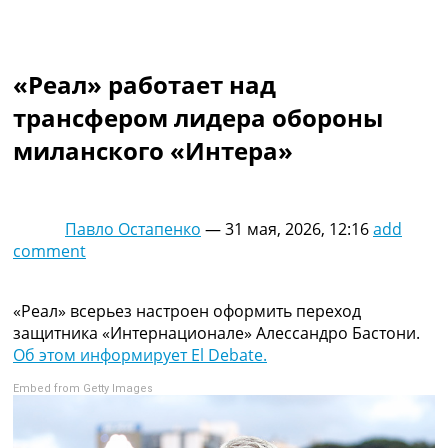
Коллективный прогноз
Турниры
Чемпионат Мира
«Реал» работает над
Украина. Премьер-Лига
Украина. Первая Лига
трансфером лидера обороны
Лига Чемпионов
миланского «Интера»
Англия. Премьер Лига
Испания. Ла Лига
Другие Турниры >>>
Таблицы
Павло Остапенко
—
31 мая, 2026, 12:16
add
Таблицы групп Чемпионата Мира
comment
Украина. Премьер-Лига
Украина. Первая Лига
Лига Чемпионов. Таблицы групп
«Реал» всерьез настроен оформить переход
Англия. Премьер-Лига
защитника «Интернационале» Алессандро Бастони.
Испания. Ла Лига
Об этом информирует El Debate.
Все таблицы >>>
Embed from Getty Images
Рейтинги
Рейтинг стран УЕФА
Рейтинг клубов УЕФА