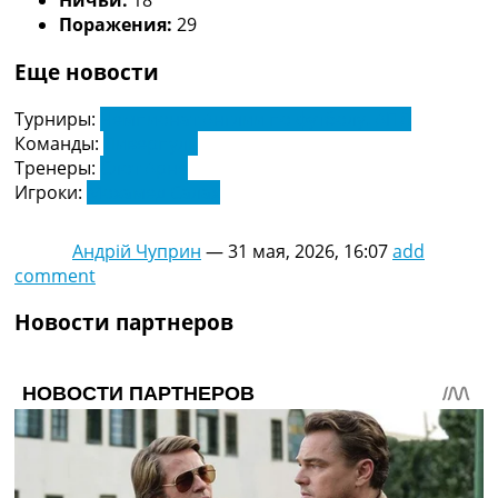
Ничьи:
18
Поражения:
29
Еще новости
Турниры:
Чемпионат Англии по футболу. АПЛ
Команды:
Ливерпуль
Тренеры:
Слот Арне
Игроки:
Мохамед Салах
Андрій Чуприн
—
31 мая, 2026, 16:07
add
comment
Новости партнеров