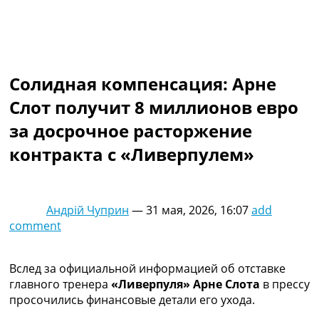
Коллективный прогноз
Турниры
Чемпионат Мира
Украина. Премьер-Лига
Украина. Первая Лига
Солидная компенсация: Арне
Лига Чемпионов
Слот получит 8 миллионов евро
Англия. Премьер Лига
Испания. Ла Лига
за досрочное расторжение
Другие Турниры >>>
контракта с «Ливерпулем»
Таблицы
Таблицы групп Чемпионата Мира
Украина. Премьер-Лига
Украина. Первая Лига
Андрій Чуприн
—
31 мая, 2026, 16:07
add
Лига Чемпионов. Таблицы групп
comment
Англия. Премьер-Лига
Испания. Ла Лига
Все таблицы >>>
Вслед за официальной информацией об отставке
Рейтинги
главного тренера
«Ливерпуля» Арне Слота
в прессу
Рейтинг стран УЕФА
просочились финансовые детали его ухода.
Рейтинг клубов УЕФА