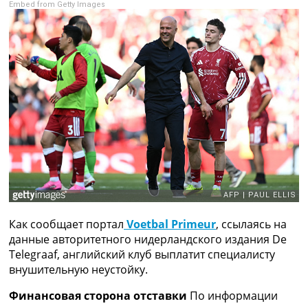
Embed from Getty Images
Рейтинг ФИФА
ТВ программа
RU
UA
Categories
Главная
Новости футбола
Видео
Трансферы
Новости футбола Украины
Последние комментарии
Конкурс прогнозов
Как сообщает портал
Voetbal Primeur
, ссылаясь на
Логин
данные авторитетного нидерландского издания De
Рейтинги
Telegraaf, английский клуб выплатит специалисту
Правила
внушительную неустойку.
Коллективный прогноз
Турниры
Финансовая сторона отставки
По информации
Чемпионат Мира