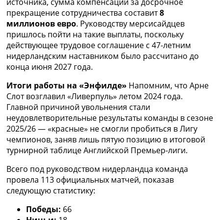
источника, сумма компенсации за досрочное
Украина. Премьер-Лига
прекращение сотрудничества составит
8
Украина. Первая Лига
миллионов евро
. Руководству мерсисайдцев
Лига Чемпионов
пришлось пойти на такие выплаты, поскольку
Англия. Премьер Лига
действующее трудовое соглашение с 47-летним
Испания. Ла Лига
нидерландским наставником было рассчитано до
Другие Турниры >>>
конца июня 2027 года.
Таблицы
Таблицы групп Чемпионата Мира
Итоги работы на «Энфилде»
Напомним, что Арне
Украина. Премьер-Лига
Слот возглавил «Ливерпуль» летом 2024 года.
Украина. Первая Лига
Главной причиной увольнения стали
Лига Чемпионов. Таблицы групп
неудовлетворительные результаты команды в сезоне
Англия. Премьер-Лига
2025/26 — «красные» не смогли пробиться в Лигу
Испания. Ла Лига
чемпионов, заняв лишь пятую позицию в итоговой
Все таблицы >>>
турнирной таблице Английской Премьер-лиги.
Рейтинги
Всего под руководством нидерландца команда
Рейтинг стран УЕФА
провела 113 официальных матчей, показав
Рейтинг клубов УЕФА
следующую статистику:
Рейтинг ФИФА
ТВ программа
Победы:
66