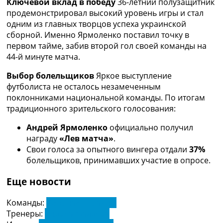
Ключевой вклад в победу
36-летний полузащитник
Украина. Премьер-Лига
продемонстрировал высокий уровень игры и стал
Украина. Первая Лига
одним из главных творцов успеха украинской
Лига Чемпионов
сборной. Именно Ярмоленко поставил точку в
Англия. Премьер Лига
первом тайме, забив второй гол своей команды на
Испания. Ла Лига
44-й минуте матча.
Другие Турниры >>>
Таблицы
Выбор болельщиков
Яркое выступление
Таблицы групп Чемпионата Мира
футболиста не осталось незамеченным
Украина. Премьер-Лига
поклонниками национальной команды. По итогам
Украина. Первая Лига
традиционного зрительского голосования:
Лига Чемпионов. Таблицы групп
Андрей Ярмоленко
официально получил
Англия. Премьер-Лига
награду
«Лев матча»
.
Испания. Ла Лига
Свои голоса за опытного вингера отдали
37%
Все таблицы >>>
болельщиков, принимавших участие в опросе.
Рейтинги
Рейтинг стран УЕФА
Еще новости
Рейтинг клубов УЕФА
Рейтинг ФИФА
Команды:
Сборная Украины
ТВ программа
Тренеры:
Андреа Малдера