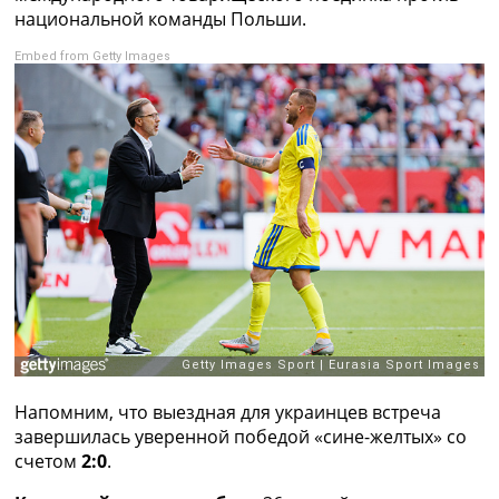
Рейтинг ФИФА
национальной команды Польши.
ТВ программа
Embed from Getty Images
RU
UA
Categories
Главная
Новости футбола
Видео
Трансферы
Новости футбола Украины
Последние комментарии
Конкурс прогнозов
Логин
Рейтинги
Напомним, что выездная для украинцев встреча
Правила
завершилась уверенной победой «сине-желтых» со
Коллективный прогноз
счетом
2:0
.
Турниры
Чемпионат Мира