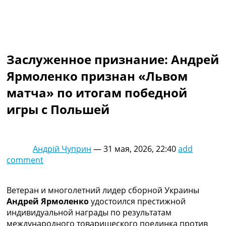
Коллективный прогноз
Турниры
Чемпионат Мира
Украина. Премьер-Лига
Украина. Первая Лига
Заслуженное признание: Андрей
Лига Чемпионов
Ярмоленко признан «Львом
Англия. Премьер Лига
Испания. Ла Лига
матча» по итогам победной
Другие Турниры >>>
игры с Польшей
Таблицы
Таблицы групп Чемпионата Мира
Украина. Премьер-Лига
Украина. Первая Лига
Андрій Чуприн
—
31 мая, 2026, 22:40
add
Лига Чемпионов. Таблицы групп
comment
Англия. Премьер-Лига
Испания. Ла Лига
Все таблицы >>>
Ветеран и многолетний лидер сборной Украины
Рейтинги
Андрей Ярмоленко
удостоился престижной
Рейтинг стран УЕФА
индивидуальной награды по результатам
Рейтинг клубов УЕФА
международного товарищеского поединка против