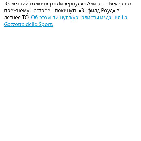
33-летний голкипер «Ливерпуля» Алиссон Бекер по-
Коллективный прогноз
прежнему настроен покинуть «Энфилд Роуд» в
Турниры
летнее ТО.
Об этом пишут журналисты издания La
Чемпионат Мира
Gazzetta dello Sport.
Украина. Премьер-Лига
Украина. Первая Лига
Лига Чемпионов
Англия. Премьер Лига
Испания. Ла Лига
Другие Турниры >>>
Таблицы
Таблицы групп Чемпионата Мира
Украина. Премьер-Лига
Украина. Первая Лига
Лига Чемпионов. Таблицы групп
Англия. Премьер-Лига
Испания. Ла Лига
Все таблицы >>>
Рейтинги
Рейтинг стран УЕФА
Рейтинг клубов УЕФА