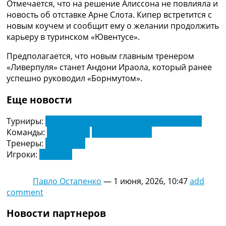
Отмечается, что на решение Алиссона не повлияла и
Украина. Премьер-Лига
новость об отставке Арне Слота. Кипер встретится с
Украина. Первая Лига
новым коучем и сообщит ему о желании продолжить
Лига Чемпионов
карьеру в туринском «Ювентусе».
Англия. Премьер Лига
Испания. Ла Лига
Предполагается, что новым главным тренером
Другие Турниры >>>
«Ливерпуля» станет Андони Ираола, который ранее
Таблицы
успешно руководил «Борнмутом».
Таблицы групп Чемпионата Мира
Украина. Премьер-Лига
Еще новости
Украина. Первая Лига
Лига Чемпионов. Таблицы групп
Турниры:
Чемпионат Италии по футболу. Серия А
Англия. Премьер-Лига
Команды:
Ливерпуль
Ювентус Турин
Испания. Ла Лига
Тренеры:
Слот Арне
Все таблицы >>>
Игроки:
Алиссон
Рейтинги
Рейтинг стран УЕФА
Павло Остапенко
—
1 июня, 2026, 10:47
add
Рейтинг клубов УЕФА
comment
Рейтинг ФИФА
ТВ программа
Новости партнеров