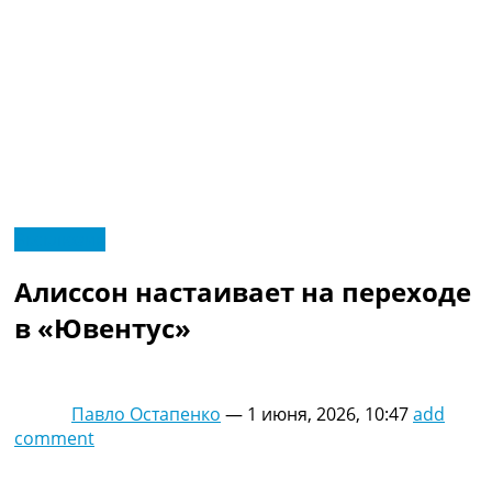
RU
Эксклюзив
UA
Главная
Меню
Алиссон настаивает на переходе
Новости футбола
Видео
в «Ювентус»
Трансферы
Новости футбола Украины
Последние комментарии
Павло Остапенко
—
1 июня, 2026, 10:47
add
Конкурс прогнозов
comment
Логин
Рейтинги
Правила