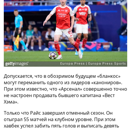
Рейтинг ФИФА
ТВ программа
RU
UA
Categories
Главная
Новости футбола
Видео
Трансферы
Допускается, что в обозримом будущем «бланкос»
Новости футбола Украины
могут переманить одного из лидеров «канониров».
Последние комментарии
При этом известно, что «Арсенал» совершенно точно
Конкурс прогнозов
не настроен продавать бывшего капитана «Вест
Логин
Хэма».
Рейтинги
Правила
Только что Райс завершил отменный сезон. Он
Коллективный прогноз
отыграл 55 матчей на клубном уровне. При этом
Турниры
хавбек успел забить пять голов и выписать девять
Чемпионат Мира