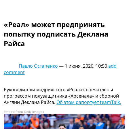
Коллективный прогноз
Турниры
Чемпионат Мира
«Реал» может предпринять
Украина. Премьер-Лига
Украина. Первая Лига
попытку подписать Деклана
Лига Чемпионов
Райса
Англия. Премьер Лига
Испания. Ла Лига
Другие Турниры >>>
Таблицы
Павло Остапенко
—
1 июня, 2026, 10:50
add
Таблицы групп Чемпионата Мира
comment
Украина. Премьер-Лига
Украина. Первая Лига
Лига Чемпионов. Таблицы групп
Руководители мадридского «Реала» впечатлены
Англия. Премьер-Лига
прогрессом полузащитника «Арсенала» и сборной
Испания. Ла Лига
Англии Деклана Райса.
Об этом рапортует teamTalk.
Все таблицы >>>
Embed from Getty Images
Рейтинги
Рейтинг стран УЕФА
Рейтинг клубов УЕФА