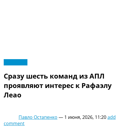
RU
Эксклюзив
UA
Главная
Меню
Сразу шесть команд из АПЛ
Новости футбола
Видео
проявляют интерес к Рафаэлу
Трансферы
Леао
Новости футбола Украины
Последние комментарии
Конкурс прогнозов
Логин
Павло Остапенко
—
1 июня, 2026, 11:20
add
Рейтинги
comment
Правила