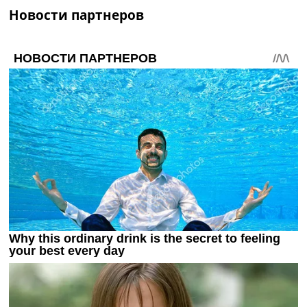
Украина. Премьер-Лига
Новости партнеров
Украина. Первая Лига
Лига Чемпионов
Англия. Премьер Лига
Испания. Ла Лига
Другие Турниры >>>
Таблицы
Таблицы групп Чемпионата Мира
Украина. Премьер-Лига
Украина. Первая Лига
Лига Чемпионов. Таблицы групп
Англия. Премьер-Лига
Испания. Ла Лига
Все таблицы >>>
Рейтинги
Рейтинг стран УЕФА
Рейтинг клубов УЕФА
Рейтинг ФИФА
ТВ программа