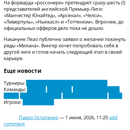
На форварда «россонери» претендуют сразу шесть (!)
Рейтинг ФИФА
представителей английской Премьер-Лиги:
ТВ программа
«Манчестер Юнайтед», «Арсенал», «Челси»,
RU
«Ливерпуль», «Ньюкасл» и «Тоттенхэм». Впрочем, до
UA
официальных офферов дело пока не дошло.
Categories
Накануне Леао публично заявил о желании покинуть
ряды «Милана». Вингер хочет попробовать себя в
Главная
другой лиге и готов начать следующий этап в своей
Новости футбола
карьере.
Видео
Еще новости
Трансферы
Новости футбола Украины
Турниры:
Чемпионат Англии по футболу. АПЛ
Последние комментарии
Команды:
Арсенал
Ливерпуль
Манчестер Юнайтед
Конкурс прогнозов
Милан
Ньюкасл Юнайтед
Тоттенхэм Хотспурс
Челси
Логин
Игроки:
Рафаэль Леао
Рейтинги
Правила
Коллективный прогноз
Павло Остапенко
—
1 июня, 2026, 11:20
add
Турниры
comment
Чемпионат Мира