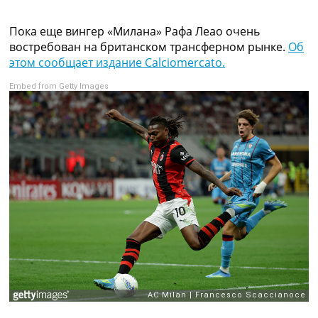
Коллективный прогноз
Турниры
Пока еще вингер «Милана» Рафа Леао очень
Чемпионат Мира
востребован на британском трансферном рынке.
Об
Украина. Премьер-Лига
этом сообщает издание Calciomercato.
Украина. Первая Лига
Embed from Getty Images
Лига Чемпионов
Англия. Премьер Лига
Испания. Ла Лига
Другие Турниры >>>
Таблицы
Таблицы групп Чемпионата Мира
Украина. Премьер-Лига
Украина. Первая Лига
Лига Чемпионов. Таблицы групп
Англия. Премьер-Лига
Испания. Ла Лига
Все таблицы >>>
Рейтинги
Рейтинг стран УЕФА
Рейтинг клубов УЕФА