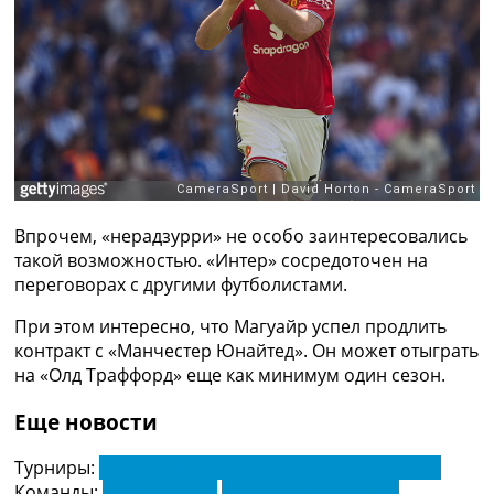
Рейтинг ФИФА
ТВ программа
RU
UA
Categories
Главная
Новости футбола
Впрочем, «нерадзурри» не особо заинтересовались
Видео
такой возможностью. «Интер» сосредоточен на
Трансферы
переговорах с другими футболистами.
Новости футбола Украины
Последние комментарии
При этом интересно, что Магуайр успел продлить
Конкурс прогнозов
контракт с «Манчестер Юнайтед». Он может отыграть
Логин
на «Олд Траффорд» еще как минимум один сезон.
Рейтинги
Правила
Еще новости
Коллективный прогноз
Турниры
Турниры:
Чемпионат Италии по футболу. Серия А
Чемпионат Мира
Команды:
Интер Милан
Манчестер Юнайтед